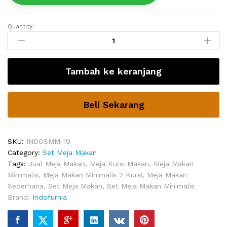
Quantity:
Meja
Makan
Bundar
Berry
Tambah ke keranjang
Modern
quantity
Beli Sekarang
SKU:
INDOSMM-19
Category:
Set Meja Makan
Tags:
Jual Meja Makan
,
Meja Kursi Makan
,
Meja Makan
Minimalis
,
Meja Makan Minimalis 2 Kursi
,
Meja Makan
Sederhana
,
Set Meja Makan
,
Set Meja Makan Minimalis
Brand:
Indofurnia