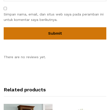
Simpan nama, email, dan situs web saya pada peramban ini
untuk komentar saya berikutnya.
There are no reviews yet.
Related products