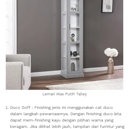
Lemari Hias Putih Talley
Duco Doff : Finishing jenis ini menggunakan cat duco
dalam langkah pewarnaannya. Dengan finishing duco kita
dapat mem-finishing kayu dengan pilihan warna yang
beragam. Jika dilihat lebih jauh, tampilan dari furnitur yang