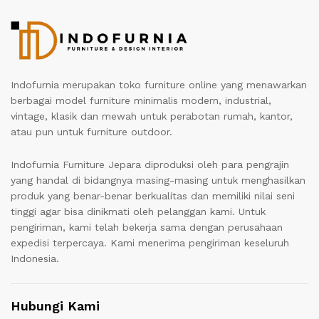
Indofurnia merupakan toko furniture online yang menawarkan
berbagai model furniture minimalis modern, industrial,
vintage, klasik dan mewah untuk perabotan rumah, kantor,
atau pun untuk furniture outdoor.
Indofurnia Furniture Jepara diproduksi oleh para pengrajin
yang handal di bidangnya masing-masing untuk menghasilkan
produk yang benar-benar berkualitas dan memiliki nilai seni
tinggi agar bisa dinikmati oleh pelanggan kami. Untuk
pengiriman, kami telah bekerja sama dengan perusahaan
expedisi terpercaya. Kami menerima pengiriman keseluruh
Indonesia.
Hubungi Kami