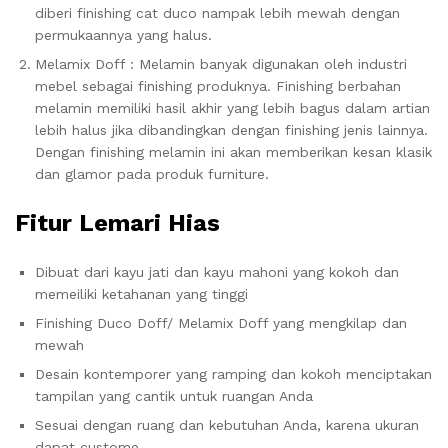
diberi finishing cat duco nampak lebih mewah dengan
permukaannya yang halus.
Melamix Doff : Melamin banyak digunakan oleh industri
mebel sebagai finishing produknya. Finishing berbahan
melamin memiliki hasil akhir yang lebih bagus dalam artian
lebih halus jika dibandingkan dengan finishing jenis lainnya.
Dengan finishing melamin ini akan memberikan kesan klasik
dan glamor pada produk furniture.
Fitur Lemari Hias
Dibuat dari kayu jati dan kayu mahoni yang kokoh dan
memeiliki ketahanan yang tinggi
Finishing Duco Doff/ Melamix Doff yang mengkilap dan
mewah
Desain kontemporer yang ramping dan kokoh menciptakan
tampilan yang cantik untuk ruangan Anda
Sesuai dengan ruang dan kebutuhan Anda, karena ukuran
dapat custome