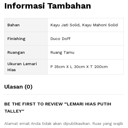
Informasi Tambahan
Bahan
Kayu Jati Solid, Kayu Mahoni Solid
Finishing
Duco Doff
Ruangan
Ruang Tamu
Ukuran Lemari
P 35cm X L 30cm X T 200cm
Hias
Ulasan (0)
BE THE FIRST TO REVIEW “LEMARI HIAS PUTIH
TALLEY”
Alamat email Anda tidak akan dipublikasikan.
Ruas yang wajib