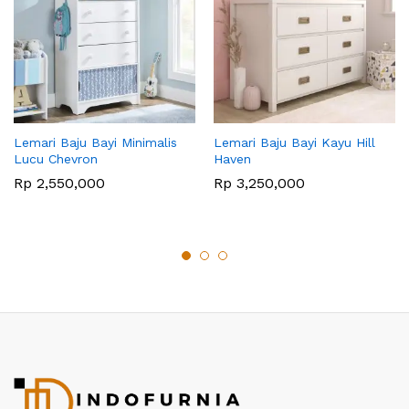
Lemari Baju Bayi Minimalis
Lemari Baju Bayi Kayu Hill
Lucu Chevron
Haven
Rp
2,550,000
Rp
3,250,000