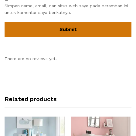
Simpan nama, email, dan situs web saya pada peramban ini
untuk komentar saya berikutnya.
There are no reviews yet.
Related products