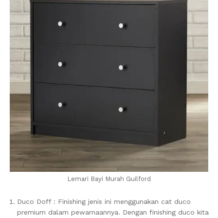
Lemari Bayi Murah Guilford
Duco Doff : Finishing jenis ini menggunakan cat duco
premium dalam pewarnaannya. Dengan finishing duco kita