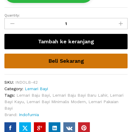
Quantity:
Lemari
Bayi
Murah
Guilford
Tambah ke keranjang
quantity
Beli Sekarang
SKU:
INDOLB-42
Category:
Lemari Bayi
Tags:
Lemari Baju Bayi
,
Lemari Baju Bayi Baru Lahir
,
Lemari
Bayi Kayu
,
Lemari Bayi Minimalis Modern
,
Lemari Pakaian
Bayi
Brand:
Indofurnia