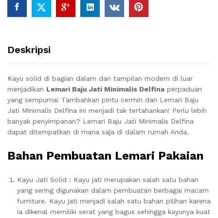
Deskripsi
Kayu solid di bagian dalam dan tampilan modern di luar
menjadikan
Lemari Baju Jati Minimalis Delfina
perpaduan
yang sempurna! Tambahkan pintu cermin dan Lemari Baju
Jati Minimalis Delfina ini menjadi tak tertahankan! Perlu lebih
banyak penyimpanan? Lemari Baju Jati Minimalis Delfina
dapat ditempatkan di mana saja di dalam rumah Anda.
Bahan Pembuatan Lemari Pakaian
Kayu Jati Solid : Kayu jati merupakan salah satu bahan
yang sering digunakan dalam pembuatan berbagai macam
furniture. Kayu jati menjadi salah satu bahan pilihan karena
ia dikenal memiliki serat yang bagus sehingga kayunya kuat