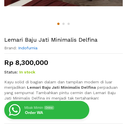
Lemari Baju Jati Minimalis Delfina
Brand:
Indofurnia
Rp
8,300,000
Status:
In stock
Kayu solid di bagian dalam dan tampilan modern di luar
menjadikan
Lemari Baju Jati Minimalis Delfina
perpaduan
yang sempurna! Tambahkan pintu cermin dan Lemari Baju
Jati Minimalis Delfina ini menjadi tak tertahankan!
Mbak Mimin
Online
Order WA