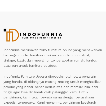
Indofurnia merupakan toko furniture online yang menawarkan
berbagai model furniture minimalis modern, industrial,
vintage, klasik dan mewah untuk perabotan rumah, kantor,
atau pun untuk furniture outdoor.
Indofurnia Furniture Jepara diproduksi oleh para pengrajin
yang handal di bidangnya masing-masing untuk menghasilkan
produk yang benar-benar berkualitas dan memiliki nilai seni
tinggi agar bisa dinikmati oleh pelanggan kami. Untuk
pengiriman, kami telah bekerja sama dengan perusahaan
expedisi terpercaya. Kami menerima pengiriman keseluruh