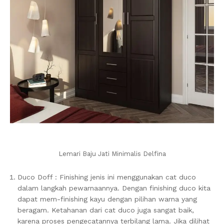
Lemari Baju Jati Minimalis Delfina
Duco Doff : Finishing jenis ini menggunakan cat duco
dalam langkah pewarnaannya. Dengan finishing duco kita
dapat mem-finishing kayu dengan pilihan warna yang
beragam. Ketahanan dari cat duco juga sangat baik,
karena proses pengecatannya terbilang lama. Jika dilihat