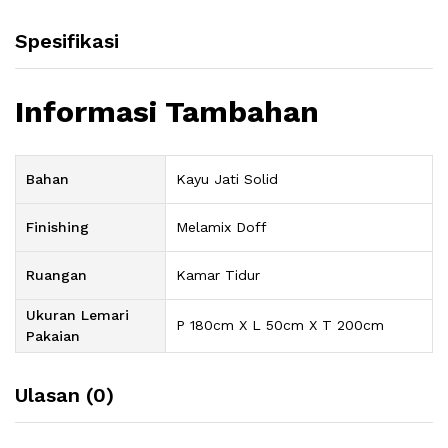
Spesifikasi
Informasi Tambahan
Bahan
Kayu Jati Solid
Finishing
Melamix Doff
Ruangan
Kamar Tidur
Ukuran Lemari
P 180cm X L 50cm X T 200cm
Pakaian
Ulasan (0)