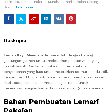
Minimalis
,
Lemari Pakaian Murah
,
Lemari Pakaian Sliding
Brand:
Indofurnia
Deskripsi
Lemari Kayu Minimalis Armoire Jati
dengan batang
gantungan garmen umtuk meletakkan pakaian Anda yang
mudah kusut. Dan lemari pakaian ini terdapata laci
penyimpanan yang luas untuk meletakkan selimut, handuk dll.
Lemari Kayu Minimalis Armoire Jati akan memberikan kesan
klasik pada kamar tidur Anda. Jangan tunda untuk
merenovasi ruangan kamar tidur sesuai dengan selera Anda.
Bahan Pembuatan Lemari
Pakaian