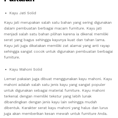
Kayu Jati Solid
Kayu jati merupakan salah satu bahan yang sering digunakan
dalam pembuatan berbagai macam furniture. Kayu jati
menjadi salah satu bahan pilihan karena ia dikenal memiliki
serat yang bagus sehingga kayunya kuat dan tahan lama.
Kayu jati juga dikatakan memiliki zat alamai yang anti rayap
sehingga sangat cocok untuk digunakan pembuatan berbagai
furniture.
Kayu Mahoni Solid
Lemari pakaian juga dibuat menggunakan kayu mahoni. Kayu
mahoni adalah salah satu jenis kayu yang sangat populer
untuk digunakan sebagai material furniture. Kayu mahoni
terkenal dengan memiliki tekstur yang lebih lunak
dibandingkan dengan jenis kayu lain sehingga mudah
dibentuk. Karakter serat kayu mahoni yang halus dan lurus
juga akan memberikan kesan mewah untuk furniture Anda.