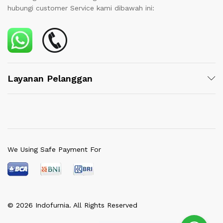
hubungi customer Service kami dibawah ini:
Layanan Pelanggan
We Using Safe Payment For
© 2026 Indofurnia. All Rights Reserved