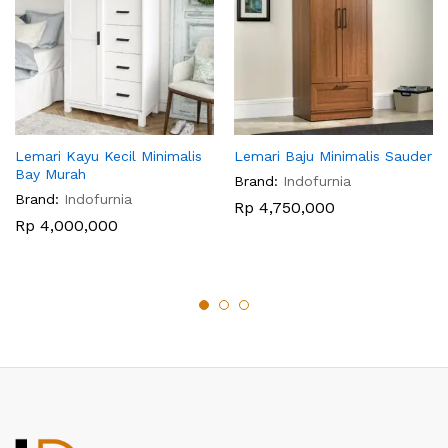
Lemari Kayu Kecil Minimalis
Lemari Baju Minimalis Sauder
Bay Murah
Brand:
Indofurnia
Brand:
Indofurnia
Rp
4,750,000
Rp
4,000,000