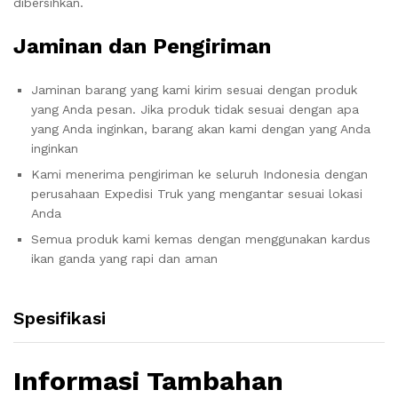
dibersihkan.
Jaminan dan Pengiriman
Jaminan barang yang kami kirim sesuai dengan produk
yang Anda pesan. Jika produk tidak sesuai dengan apa
yang Anda inginkan, barang akan kami dengan yang Anda
inginkan
Kami menerima pengiriman ke seluruh Indonesia dengan
perusahaan Expedisi Truk yang mengantar sesuai lokasi
Anda
Semua produk kami kemas dengan menggunakan kardus
ikan ganda yang rapi dan aman
Spesifikasi
Informasi Tambahan