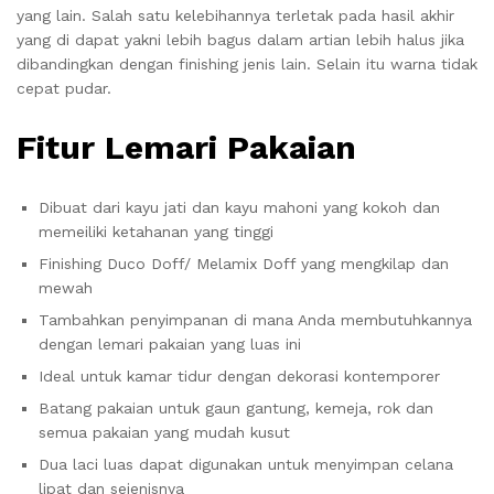
yang lain. Salah satu kelebihannya terletak pada hasil akhir
yang di dapat yakni lebih bagus dalam artian lebih halus jika
dibandingkan dengan finishing jenis lain. Selain itu warna tidak
cepat pudar.
Fitur Lemari Pakaian
Dibuat dari kayu jati dan kayu mahoni yang kokoh dan
memeiliki ketahanan yang tinggi
Finishing Duco Doff/ Melamix Doff yang mengkilap dan
mewah
Tambahkan penyimpanan di mana Anda membutuhkannya
dengan lemari pakaian yang luas ini
Ideal untuk kamar tidur dengan dekorasi kontemporer
Batang pakaian untuk gaun gantung, kemeja, rok dan
semua pakaian yang mudah kusut
Dua laci luas dapat digunakan untuk menyimpan celana
lipat dan sejenisnya