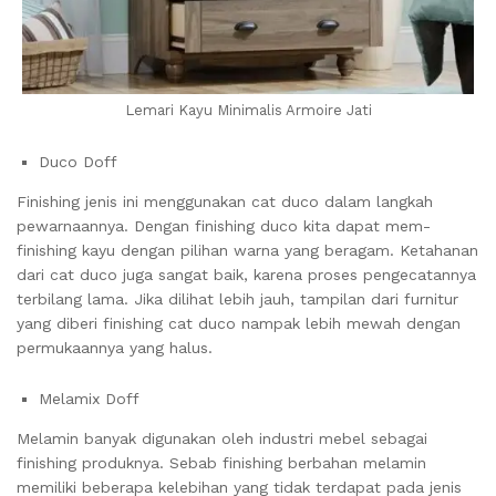
Lemari Kayu Minimalis Armoire Jati
Duco Doff
Finishing jenis ini menggunakan cat duco dalam langkah
pewarnaannya. Dengan finishing duco kita dapat mem-
finishing kayu dengan pilihan warna yang beragam. Ketahanan
dari cat duco juga sangat baik, karena proses pengecatannya
terbilang lama. Jika dilihat lebih jauh, tampilan dari furnitur
yang diberi finishing cat duco nampak lebih mewah dengan
permukaannya yang halus.
Melamix Doff
Melamin banyak digunakan oleh industri mebel sebagai
finishing produknya. Sebab finishing berbahan melamin
memiliki beberapa kelebihan yang tidak terdapat pada jenis