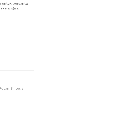
 untuk bersantai.
pekarangan.
Rotan Sintesis
,