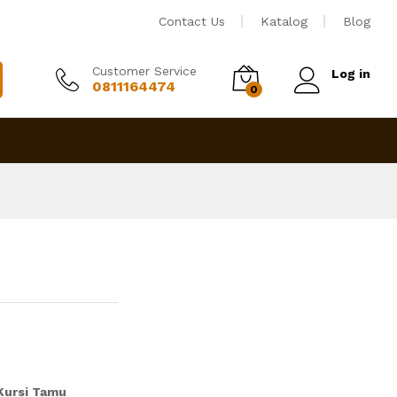
Rp
16,750,000
Tambah ke keranjang
Contact Us
Katalog
Blog
Customer Service
Log in
0811164474
0
Kursi Tamu