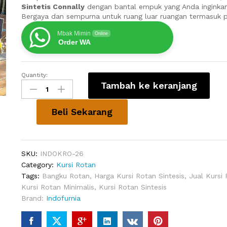
Sintetis Connally
dengan bantal empuk yang Anda inginkan
Bergaya dan sempurna untuk ruang luar ruangan termasuk 
Mbak Mimin
Online
Order WA
Quantity:
Kursi
Tambah ke keranjang
Tamu
Sintetis
Connally
Beli Sekarang
quantity
SKU:
INDOKRO-26
Category:
Kursi Rotan
Tags:
Bangku Rotan
,
Harga Kursi Rotan Sintesis
,
Jual Kursi 
Kursi Rotan Minimalis
,
Kursi Rotan Sintesis
Brand:
Indofurnia