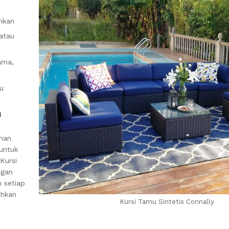
ihkan
 atau
ama,
u
n
ahan
untuk
Kursi
ngan
 setiap
ihkan
Kursi Tamu Sintetis Connally