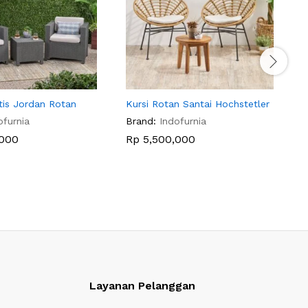
etis Jordan Rotan
Kursi Rotan Santai Hochstetler
K
ofurnia
Brand:
Indofurnia
B
000
Rp
5,500,000
Layanan Pelanggan