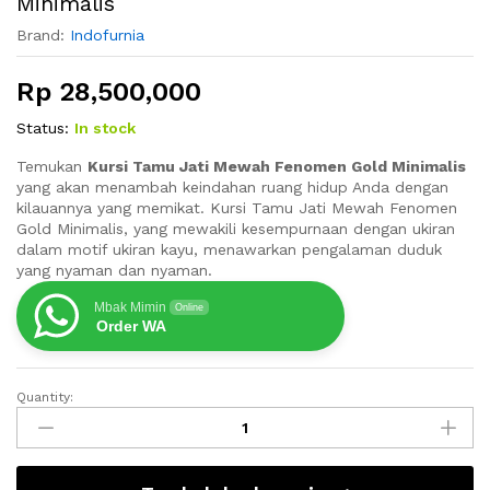
Minimalis
Brand:
Indofurnia
Rp
28,500,000
Status:
In stock
Temukan
Kursi Tamu Jati Mewah Fenomen Gold Minimalis
yang akan menambah keindahan ruang hidup Anda dengan
kilauannya yang memikat. Kursi Tamu Jati Mewah Fenomen
Gold Minimalis, yang mewakili kesempurnaan dengan ukiran
dalam motif ukiran kayu, menawarkan pengalaman duduk
yang nyaman dan nyaman.
Mbak Mimin
Online
Order WA
Quantity:
Kursi
Tamu
Jati
Mewah