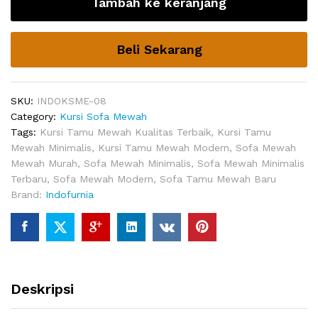
Tambah ke keranjang
Fenomen
Gold
Minimalis
Beli Sekarang
quantity
SKU:
INDOKSME-08
Category:
Kursi Sofa Mewah
Tags:
Kursi Tamu Mewah Kualitas Terbaik
,
Kursi Tamu
Mewah Minimalis
,
Kursi Tamu Mewah Modern
,
Sofa Mewah
Mewah Murah
,
Sofa Mewah Minimalis
,
Sofa Mewah Minimalis
Terbaru
,
Sofa Mewah Modern
,
Sofa Tamu Mewah Baru
Brand:
Indofurnia
Deskripsi