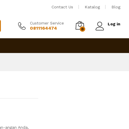
Rp
3,500,000
Tambah ke keranjang
Contact Us
Katalog
Blog
Customer Service
Log in
0811164474
0
an-angan Anda,