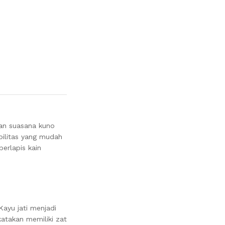
kan suasana kuno
ilitas yang mudah
erlapis kain
ayu jati menjadi
katakan memiliki zat