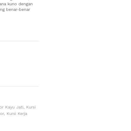
sana kuno dengan
ing benar-benar
or Kayu Jati
,
Kursi
or
,
Kursi Kerja