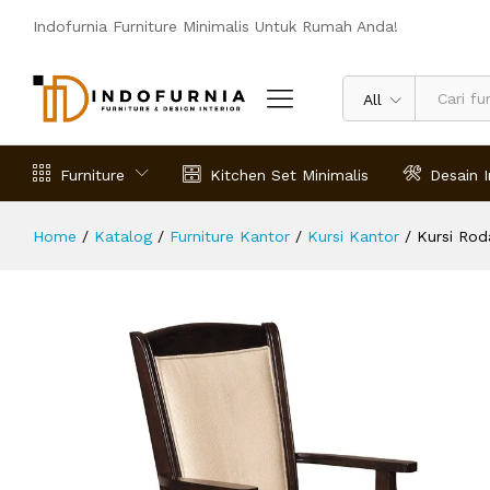
Kursi Roda Kantor Carvajal Murah
Indofurnia Furniture Minimalis Untuk Rumah Anda!
Deskripsi
Spesifikasi
Ulasan (0)
All
Furniture
Kitchen Set Minimalis
Desain I
Home
/
Katalog
/
Furniture Kantor
/
Kursi Kantor
/
Kursi Rod