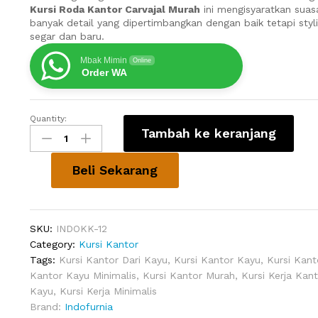
Kursi Roda Kantor Carvajal Murah
ini mengisyaratkan sua
banyak detail yang dipertimbangkan dengan baik tetapi styl
segar dan baru.
Mbak Mimin
Online
Order WA
Quantity:
Kursi
Tambah ke keranjang
Roda
Kantor
Carvajal
Beli Sekarang
Murah
quantity
SKU:
INDOKK-12
Category:
Kursi Kantor
Tags:
Kursi Kantor Dari Kayu
,
Kursi Kantor Kayu
,
Kursi Kant
Kantor Kayu Minimalis
,
Kursi Kantor Murah
,
Kursi Kerja Kant
Kayu
,
Kursi Kerja Minimalis
Brand:
Indofurnia