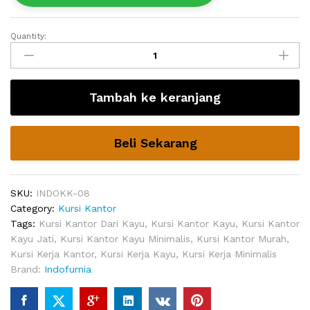
Quantity:
Kursi
Kerja
Minimalis
Featherston
Tambah ke keranjang
Kantor
quantity
Beli Sekarang
SKU:
INDOKK-08
Category:
Kursi Kantor
Tags:
Kursi Kantor Dari Kayu
,
Kursi Kantor Kayu
,
Kursi Kantor
Kayu Jati
,
Kursi Kantor Kayu Minimalis
,
Kursi Kantor Murah
,
Kursi Kerja Kantor
,
Kursi Kerja Kayu
,
Kursi Kerja Minimalis
Brand:
Indofurnia