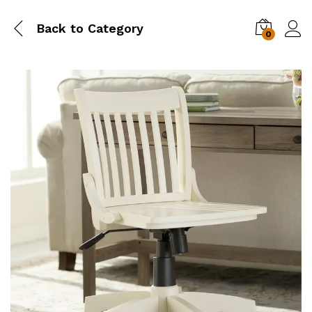
Back to
Category
0