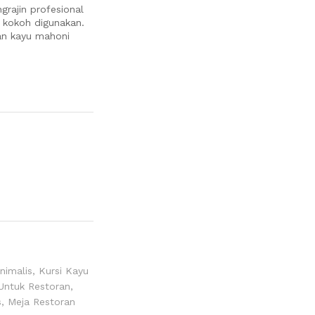
grajin profesional
n kokoh digunakan.
dan kayu mahoni
nimalis
,
Kursi Kayu
 Untuk Restoran
,
s
,
Meja Restoran