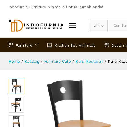
Kursi Kayu Restoran Circle Murah
Indofurnia Furniture Minimalis Untuk Rumah Anda!
Deskripsi
Spesifikasi
Ulasan (0)
All
Furniture
Kitchen Set Minimalis
Desain I
Home
/
Katalog
/
Furniture Cafe
/
Kursi Restoran
/
Kursi Kay