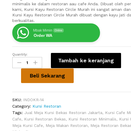
minimalis ke dalam restoran aau cafe Anda. Dibuat oleh pen
kami, Kursi Kayu Restoran Circle Murah ini sangat aman da
Kursi Kayu Restoran Circle Murah dibuat dengan kayu jati 
berkualitas.
Mbak Mimin
Online
Order WA
Quantity:
Kursi
Tambah ke keranjang
Kayu
Restoran
Circle
Beli Sekarang
Murah
quantity
SKU:
INDOKR-14
Category:
Kursi Restoran
Tags:
Jual Meja Kursi Bekas Restoran Jakarta
,
Kursi Cafe Mi
Cafe
,
Kursi Restoran Bekas
,
Kursi Restoran Minimalis
,
Kursi
Meja Kursi Cafe
,
Meja Makan Restoran
,
Meja Restoran Beka