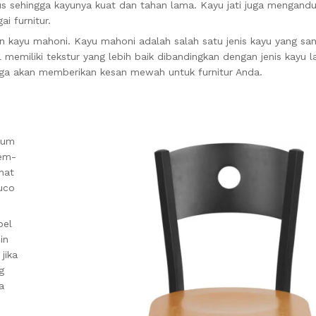
gus sehingga kayunya kuat dan tahan lama.
Kayu jati juga mengandu
i furnitur.
an kayu mahoni.
Kayu mahoni adalah salah satu jenis kayu yang sa
 memiliki tekstur yang lebih baik dibandingkan dengan jenis kayu 
juga akan memberikan kesan mewah untuk furnitur Anda.
ium
mem-
ihat
duco
bel
in
jika
g
a