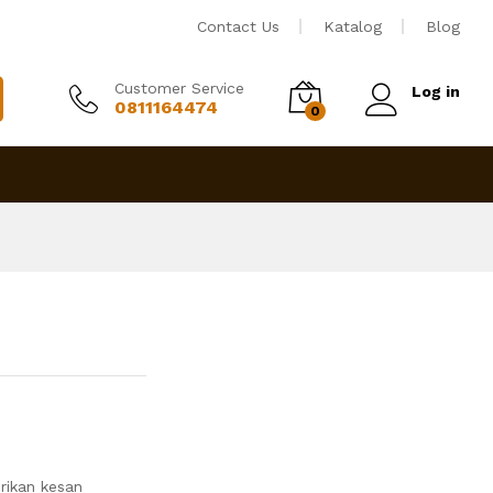
Rp
490,000
Tambah ke keranjang
Contact Us
Katalog
Blog
Customer Service
Log in
0811164474
0
rikan kesan