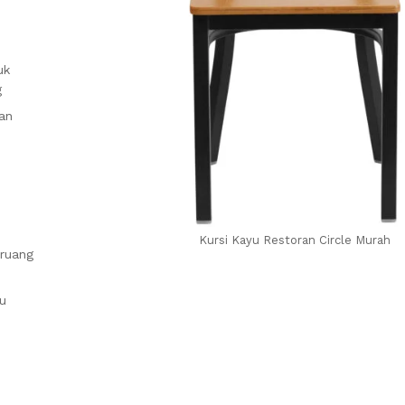
uk
g
an
Kursi Kayu Restoran Circle Murah
 ruang
u