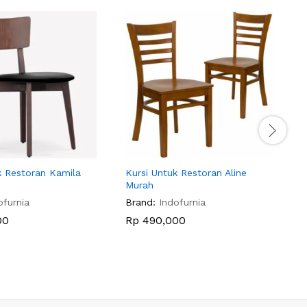
k Restoran Kamila
Kursi Untuk Restoran Aline
K
Murah
ofurnia
Brand:
Indofurnia
B
00
Rp
490,000