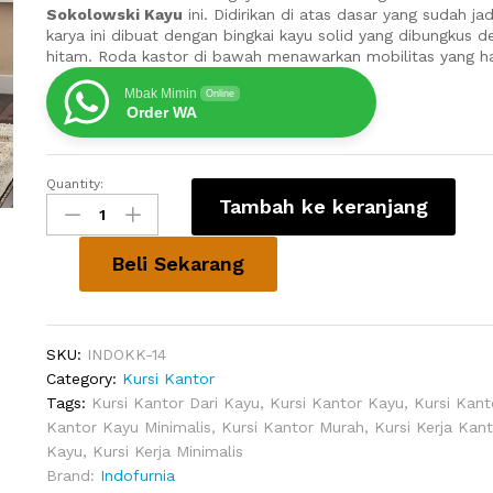
Sokolowski Kayu
ini. Didirikan di atas dasar yang sudah jadi
karya ini dibuat dengan bingkai kayu solid yang dibungkus d
hitam. Roda kastor di bawah menawarkan mobilitas yang har
Mbak Mimin
Online
Order WA
Quantity:
Kursi
Tambah ke keranjang
Kantor
Roda
Sokolowski
Beli Sekarang
Kayu
quantity
SKU:
INDOKK-14
Category:
Kursi Kantor
Tags:
Kursi Kantor Dari Kayu
,
Kursi Kantor Kayu
,
Kursi Kant
Kantor Kayu Minimalis
,
Kursi Kantor Murah
,
Kursi Kerja Kant
Kayu
,
Kursi Kerja Minimalis
Brand:
Indofurnia