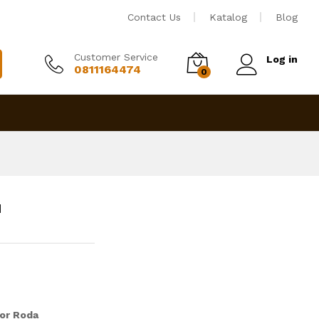
Rp
3,850,000
Tambah ke keranjang
Contact Us
Katalog
Blog
Customer Service
Log in
0811164474
0
u
tor Roda