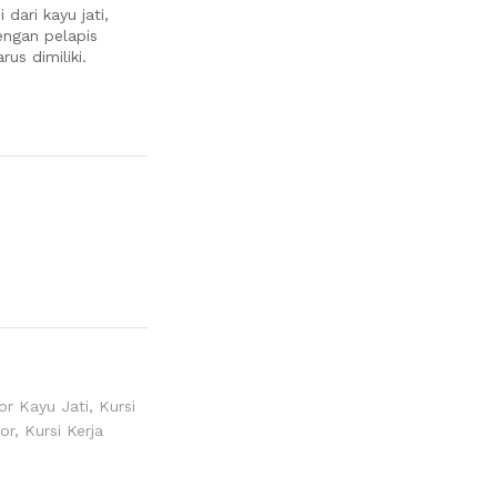
 dari kayu jati,
engan pelapis
us dimiliki.
or Kayu Jati
,
Kursi
or
,
Kursi Kerja