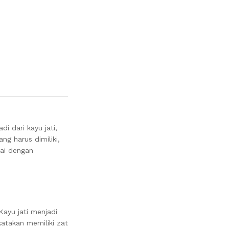
di dari kayu jati,
g harus dimiliki,
uai dengan
ayu jati menjadi
katakan memiliki zat