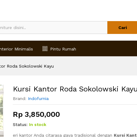
Cari
nterior Minimalis
Pintu Rumah
tor Roda Sokolowski Kayu
Kursi Kantor Roda Sokolowski Kay
Brand:
Indofurnia
Rp
3,850,000
Status:
In stock
eri kantor Anda citarasa gaya tradisional dengan
Kursi Kan