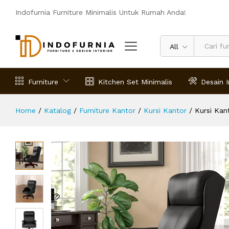
Kursi Kantor Roda Sokolowski Kayu
Indofurnia Furniture Minimalis Untuk Rumah Anda!
Deskripsi
Spesifikasi
Ulasan (0)
All
Furniture
Kitchen Set Minimalis
Desain I
Home
/
Katalog
/
Furniture Kantor
/
Kursi Kantor
/
Kursi Kan