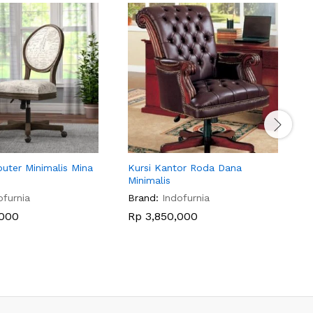
uter Minimalis Mina
Kursi Kantor Roda Dana
K
Minimalis
B
ofurnia
Brand:
Indofurnia
000
Rp
3,850,000