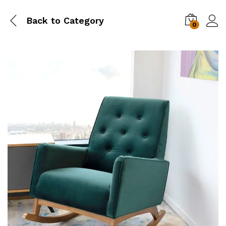
Back to
Category
0