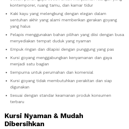
kontemporer, ruang tamu, dan kamar tidur
Kaki kayu yang melengkung dengan elegan dalam
sentuhan akhir yang alami memberikan gerakan goyang
yang halus
Pelapis menggunakan bahan pilihan yang diisi dengan busa
menyediakan tempat duduk yang nyaman
Empuk ringan dan dilapisi dengan punggung yang pas
Kursi goyang menggabungkan kenyamanan dan gaya
menjadi satu bagian
Sempurna untuk perumahan dan komersial
Kursi goyang tidak membutuhkan perakitan dan siap
digunakan
Sesuai dengan standar keamanan produk konsumen
terbaru
Kursi Nyaman & Mudah
Dibersihkan