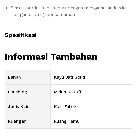
Semua produk kami kemas dengan menggunakan kardus
ikan ganda yang rapi dan aman
Spesifikasi
Informasi Tambahan
Bahan
Kayu Jati Solid
Finishing
Melamix Doff
Jenis Kain
Kain Fabrik
Ruangan
Ruang Tamu