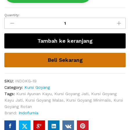
Quantity:
Kursi
Goyang
Jati
Chloie
Tambah ke keranjang
Minimalis
quantity
Beli Sekarang
SKU:
INDOKG-19
Category:
Kursi Goyang
Tags:
Kursi Ayunan Kayu
,
Kursi Goyang Jati
,
Kursi Goyang
Kayu Jati
,
Kursi Goyang Malas
,
Kursi Goyang Minimalis
,
Kursi
Goyang Rotan
Brand:
Indofurnia