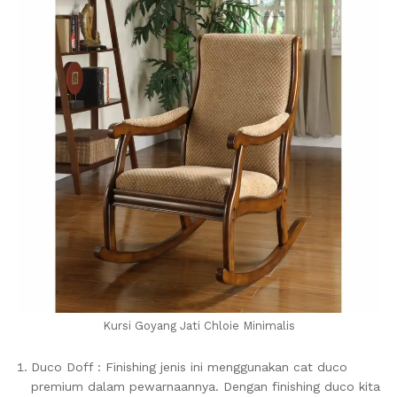
Kursi Goyang Jati Chloie Minimalis
Duco Doff : Finishing jenis ini menggunakan cat duco
premium dalam pewarnaannya. Dengan finishing duco kita