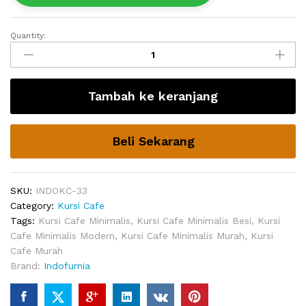
Quantity:
Kursi
Cafe
Terbaru
Lesia
Tambah ke keranjang
quantity
Beli Sekarang
SKU:
INDOKC-33
Category:
Kursi Cafe
Tags:
Kursi Cafe Minimalis
,
Kursi Cafe Minimalis Besi
,
Kursi
Cafe Minimalis Modern
,
Kursi Cafe Minimalis Murah
,
Kursi
Cafe Murah
Brand:
Indofurnia