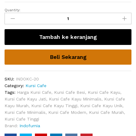
Quantity:
Kursi
Cafe
Kayu
Unik
Tambah ke keranjang
McIntosh
Modern
quantity
Beli Sekarang
SKU:
INDOKC-20
Category:
Kursi Cafe
Tags:
Harga Kursi Cafe
,
Kursi Cafe Besi
,
Kursi Cafe Kayu
,
Kursi Cafe Kayu Jati
,
Kursi Cafe Kayu Minimalis
,
Kursi Cafe
Kayu Murah
,
Kursi Cafe Kayu Tinggi
,
Kursi Cafe Kayu Unik
,
Kursi Cafe Minimalis
,
Kursi Cafe Modern
,
Kursi Cafe Murah
,
Kursi Cafe Tinggi
Brand:
Indofurnia