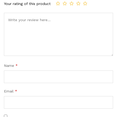
Your rating of this product
Name
*
Email
*