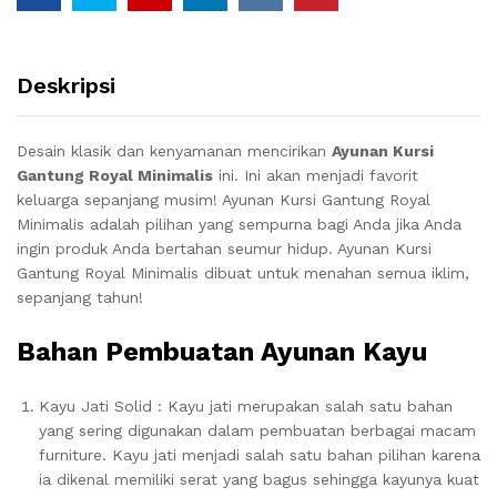
Deskripsi
Desain klasik dan kenyamanan mencirikan
Ayunan Kursi
Gantung Royal Minimalis
ini. Ini akan menjadi favorit
keluarga sepanjang musim! Ayunan Kursi Gantung Royal
Minimalis adalah pilihan yang sempurna bagi Anda jika Anda
ingin produk Anda bertahan seumur hidup. Ayunan Kursi
Gantung Royal Minimalis dibuat untuk menahan semua iklim,
sepanjang tahun!
Bahan Pembuatan Ayunan Kayu
Kayu Jati Solid : Kayu jati merupakan salah satu bahan
yang sering digunakan dalam pembuatan berbagai macam
furniture. Kayu jati menjadi salah satu bahan pilihan karena
ia dikenal memiliki serat yang bagus sehingga kayunya kuat