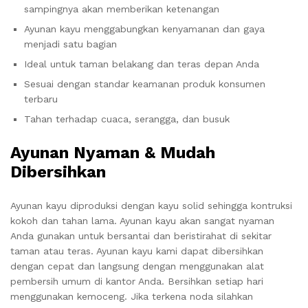
sampingnya akan memberikan ketenangan
Ayunan kayu menggabungkan kenyamanan dan gaya
menjadi satu bagian
Ideal untuk taman belakang dan teras depan Anda
Sesuai dengan standar keamanan produk konsumen
terbaru
Tahan terhadap cuaca, serangga, dan busuk
Ayunan Nyaman & Mudah
Dibersihkan
Ayunan kayu diproduksi dengan kayu solid sehingga kontruksi
kokoh dan tahan lama. Ayunan kayu akan sangat nyaman
Anda gunakan untuk bersantai dan beristirahat di sekitar
taman atau teras. Ayunan kayu kami dapat dibersihkan
dengan cepat dan langsung dengan menggunakan alat
pembersih umum di kantor Anda. Bersihkan setiap hari
menggunakan kemoceng. Jika terkena noda silahkan