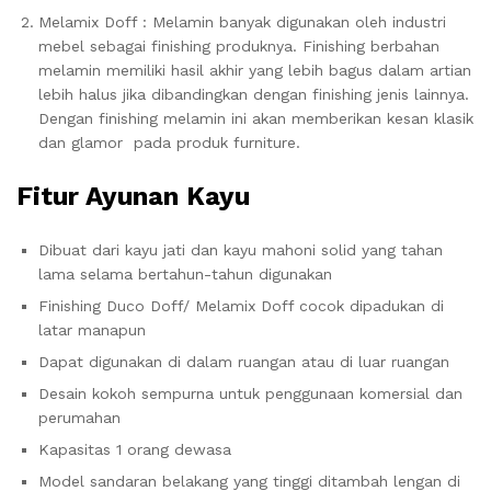
Melamix Doff : Melamin banyak digunakan oleh industri
mebel sebagai finishing produknya. Finishing berbahan
melamin memiliki hasil akhir yang lebih bagus dalam artian
lebih halus jika dibandingkan dengan finishing jenis lainnya.
Dengan finishing melamin ini akan memberikan kesan klasik
dan glamor pada produk furniture.
Fitur Ayunan Kayu
Dibuat dari kayu jati dan kayu mahoni solid yang tahan
lama selama bertahun-tahun digunakan
Finishing Duco Doff/ Melamix Doff cocok dipadukan di
latar manapun
Dapat digunakan di dalam ruangan atau di luar ruangan
Desain kokoh sempurna untuk penggunaan komersial dan
perumahan
Kapasitas 1 orang dewasa
Model sandaran belakang yang tinggi ditambah lengan di