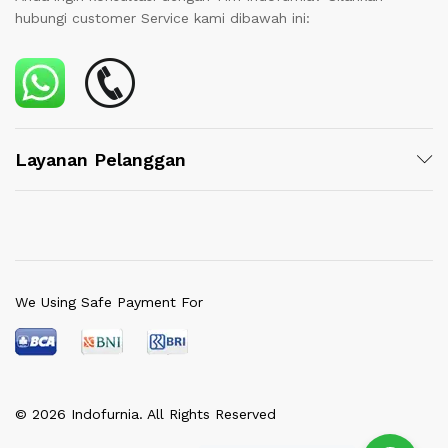
hubungi customer Service kami dibawah ini:
Layanan Pelanggan
We Using Safe Payment For
© 2026 Indofurnia. All Rights Reserved