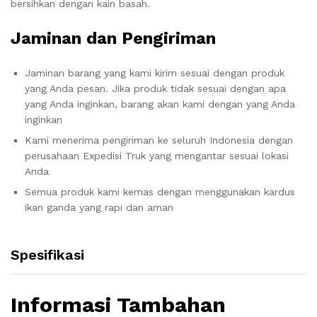
bersihkan dengan kain basah.
Jaminan dan Pengiriman
Jaminan barang yang kami kirim sesuai dengan produk
yang Anda pesan. Jika produk tidak sesuai dengan apa
yang Anda inginkan, barang akan kami dengan yang Anda
inginkan
Kami menerima pengiriman ke seluruh Indonesia dengan
perusahaan Expedisi Truk yang mengantar sesuai lokasi
Anda
Semua produk kami kemas dengan menggunakan kardus
ikan ganda yang rapi dan aman
Spesifikasi
Informasi Tambahan