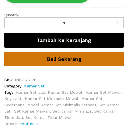
Quantity:
Kamar
Set
Pengantin
Malaika
Tambah ke keranjang
Minimalis
quantity
Beli Sekarang
SKU:
INDOKS-28
Category:
Kamar Set
Tags:
Kamar Set Jati
,
Kamar Set Mewah
,
Kamar Set Mewah
Kayu Jati
,
Kamar Set Minimalis Mewah
,
Kamar Set
Sederhana
,
Model Kamar Set Minimalis Terbaru
,
Set Kamar
Jati
,
Set Kamar Mewah
,
Set Kamar Minimalis
,
Set Kamar
Tidur Jati
,
Set Kamar Tidur Mewah
Brand:
Indofurnia