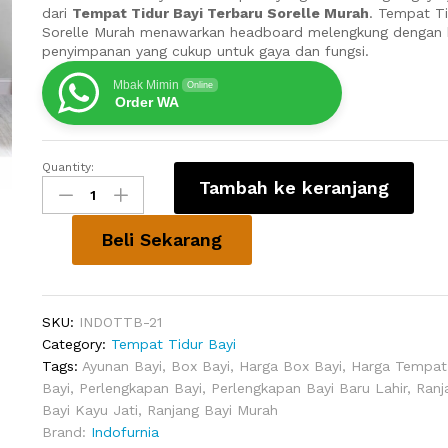
dari
Tempat Tidur Bayi Terbaru Sorelle Murah
. Tempat Ti
Sorelle Murah menawarkan headboard melengkung dengan b
penyimpanan yang cukup untuk gaya dan fungsi.
Mbak Mimin
Online
Order WA
Quantity:
Tempat
Tambah ke keranjang
Tidur
Bayi
Terbaru
Beli Sekarang
Sorelle
Murah
quantity
SKU:
INDOTTB-21
Category:
Tempat Tidur Bayi
Tags:
Ayunan Bayi
,
Box Bayi
,
Harga Box Bayi
,
Harga Tempat 
Bayi
,
Perlengkapan Bayi
,
Perlengkapan Bayi Baru Lahir
,
Ranj
Bayi Kayu Jati
,
Ranjang Bayi Murah
Brand:
Indofurnia