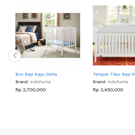
Box Bayi Kayu Delta
Tempat Tidur Bayi 
Brand:
Indofurnia
Brand:
Indofurnia
Rp
2,700,000
Rp
3,450,000