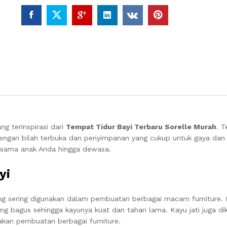
g terinspirasi dari
Tempat Tidur Bayi Terbaru Sorelle Murah
. 
gan bilah terbuka dan penyimpanan yang cukup untuk gaya dan 
rsama anak Anda hingga dewasa.
yi
ang sering digunakan dalam pembuatan berbagai macam furniture. K
yang bagus sehingga kayunya kuat dan tahan lama. Kayu jati juga di
akan pembuatan berbagai furniture.