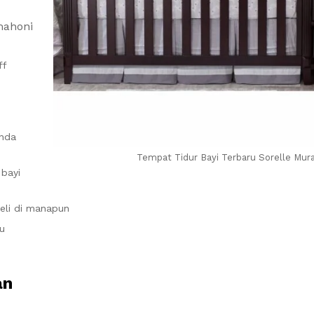
mahoni
ff
Anda
Tempat Tidur Bayi Terbaru Sorelle Mur
bayi
eli di manapun
u
an