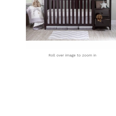
Roll over image to zoom in