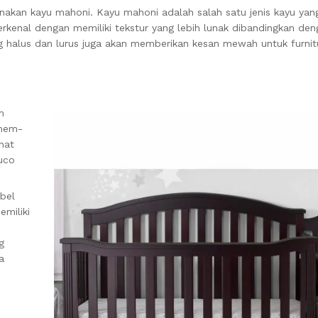
nakan kayu mahoni. Kayu mahoni adalah salah satu jenis kayu yan
rkenal dengan memiliki tekstur yang lebih lunak dibandingkan deng
g halus dan lurus juga akan memberikan kesan mewah untuk furnit
m
 mem-
hat
duco
bel
emiliki
g
a