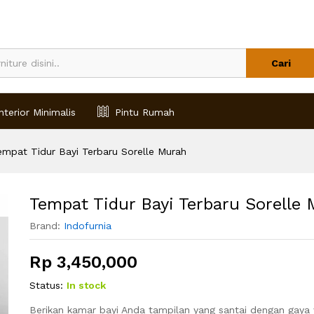
 Murah
Cari
nterior Minimalis
Pintu Rumah
empat Tidur Bayi Terbaru Sorelle Murah
Tempat Tidur Bayi Terbaru Sorelle
Brand:
Indofurnia
Rp
3,450,000
Status:
In stock
Berikan kamar bayi Anda tampilan yang santai dengan gaya y