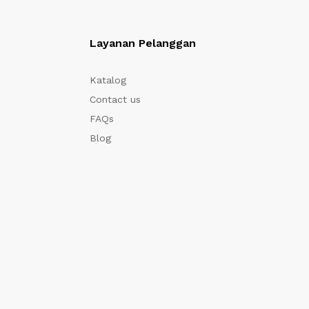
Layanan Pelanggan
Katalog
Contact us
FAQs
Blog