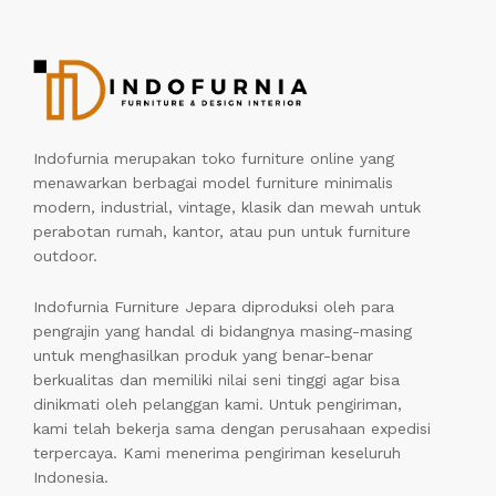
Indofurnia merupakan toko furniture online yang
menawarkan berbagai model furniture minimalis
modern, industrial, vintage, klasik dan mewah untuk
perabotan rumah, kantor, atau pun untuk furniture
outdoor.
Indofurnia Furniture Jepara diproduksi oleh para
pengrajin yang handal di bidangnya masing-masing
untuk menghasilkan produk yang benar-benar
berkualitas dan memiliki nilai seni tinggi agar bisa
dinikmati oleh pelanggan kami. Untuk pengiriman,
kami telah bekerja sama dengan perusahaan expedisi
terpercaya. Kami menerima pengiriman keseluruh
Indonesia.