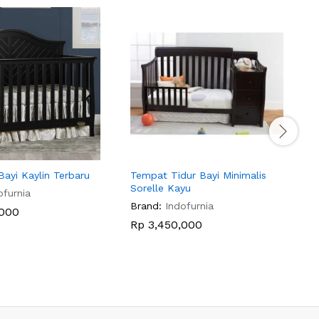
Bayi Kaylin Terbaru
Tempat Tidur Bayi Minimalis
T
Sorelle Kayu
E
ofurnia
Brand:
Indofurnia
B
000
Rp
3,450,000