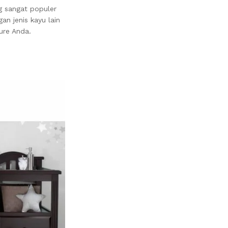
g sangat populer
an jenis kayu lain
ure Anda.