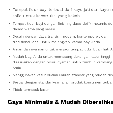
Tempat tidur bayi terbuat dari kayu jati dan kayu 
solid untuk konstruksi yang kokoh
Tempat tidur bayi dengan finishing duco doff/ melamix do
dalam warna yang serasi
Desain dengan gaya transisi, modern, kontemporer, dan
tradisional ideal untuk melengkapi kamar bayi Anda
Aman dan nyaman untuk menjadi tempat tidur buah hati 
Mudah bagi Anda untuk memasang dukungan kasur tinggi
disesuaikan dengan posisi nyaman untuk tumbuh kembang 
Anda
Menggunakan kasur buaian ukuran standar yang mudah dib
Sesuai dengan standar keamanan produk konsumen terbar
Tidak termasuk kasur
Gaya Minimalis & Mudah Dibersihk