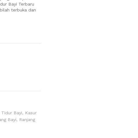
dur Bayi Terbaru
ilah terbuka dan
Tidur Bayi
,
Kasur
ang Bayi
,
Ranjang