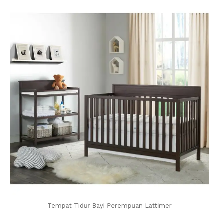
Tempat Tidur Bayi Perempuan Lattimer