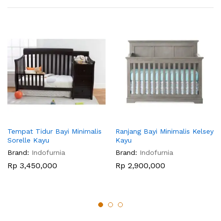
Tempat Tidur Bayi Minimalis
Ranjang Bayi Minimalis Kelsey
Sorelle Kayu
Kayu
Brand:
Indofurnia
Brand:
Indofurnia
Rp
3,450,000
Rp
2,900,000