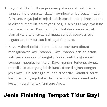
Kayu Jati Solid : Kayu jati merupakan salah satu bahan
yang sering digunakan dalam pembuatan berbagai macam
furniture. Kayu jati menjadi salah satu bahan pilihan karena
ia dikenal memiliki serat yang bagus sehingga kayunya kuat
dan tahan lama. Kayu jati juga dikatakan memiliki zat
alamai yang anti rayap sehingga sangat cocok untuk
digunakan pembuatan berbagai furniture.
Kayu Mahoni Solid : Tempat tidur bayi juga dibuat
menggunakan kayu mahoni. Kayu mahoni adalah salah
satu jenis kayu yang sangat populer untuk digunakan
sebagai material furniture. Kayu mahoni terkenal dengan
memiliki tekstur yang lebih lunak dibandingkan dengan
jenis kayu lain sehingga mudah dibentuk. Karakter serat
kayu mahoni yang halus dan lurus juga akan memberikan
kesan mewah untuk furniture Anda.
Jenis Finishing Tempat Tidur Bayi