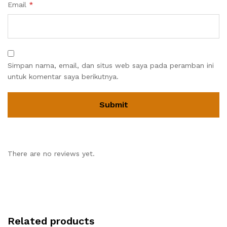
Email
*
Simpan nama, email, dan situs web saya pada peramban ini
untuk komentar saya berikutnya.
There are no reviews yet.
Related products