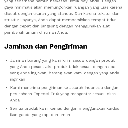
yang sederhana namun berkesan untuk bayi Anda. Dengan
gaya minimalis akan memungkinkan ruangan yang luas karena
dibuat dengan ukuran yang standar. Dan karena tekstur dan
struktur kayunya, Anda dapat membersihkan tempat tidur
dengan cepat dan langsung dengan menggunakan alat
pembersih umum di rumah Anda.
Jaminan dan Pengiriman
Jaminan barang yang kami kirim sesuai dengan produk
yang Anda pesan. Jika produk tidak sesuai dengan apa
yang Anda inginkan, barang akan kami dengan yang Anda
inginkan
Kami menerima pengiriman ke seluruh Indonesia dengan
perusahaan Expedisi Truk yang mengantar sesuai lokasi
Anda
Semua produk kami kemas dengan menggunakan kardus
ikan ganda yang rapi dan aman