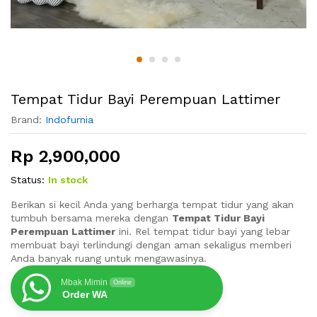
Tempat Tidur Bayi Perempuan Lattimer
Brand:
Indofurnia
Rp
2,900,000
Status:
In stock
Berikan si kecil Anda yang berharga tempat tidur yang akan
tumbuh bersama mereka dengan
Tempat Tidur Bayi
Perempuan Lattimer
ini. Rel tempat tidur bayi yang lebar
membuat bayi terlindungi dengan aman sekaligus memberi
Anda banyak ruang untuk mengawasinya.
Mbak Mimin
Online
Order WA