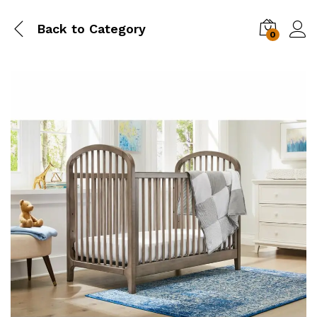
Back to
Category
0