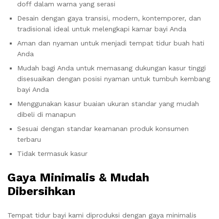
doff dalam warna yang serasi
Desain dengan gaya transisi, modern, kontemporer, dan
tradisional ideal untuk melengkapi kamar bayi Anda
Aman dan nyaman untuk menjadi tempat tidur buah hati
Anda
Mudah bagi Anda untuk memasang dukungan kasur tinggi
disesuaikan dengan posisi nyaman untuk tumbuh kembang
bayi Anda
Menggunakan kasur buaian ukuran standar yang mudah
dibeli di manapun
Sesuai dengan standar keamanan produk konsumen
terbaru
Tidak termasuk kasur
Gaya Minimalis & Mudah
Dibersihkan
Tempat tidur bayi kami diproduksi dengan gaya minimalis