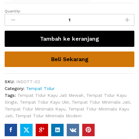
Quantity:
Tempat
Tidur
Anak
Zinus
Tambah ke keranjang
quantity
Beli Sekarang
SKU:
INDOTT-02
Category:
Tempat Tidur
Tags:
Tempat Tidur Kayu Jati Mewah
,
Tempat Tidur Kayu
Single
,
Tempat Tidur Kayu Ukir
,
Tempat Tidur Minimalis Jati
,
Tempat Tidur Minimalis Kayu
,
Tempat Tidur Minimalis Kayu
Jati
,
Tempat Tidur Minimalis Modern