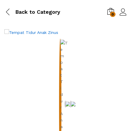
Back to
Category
0