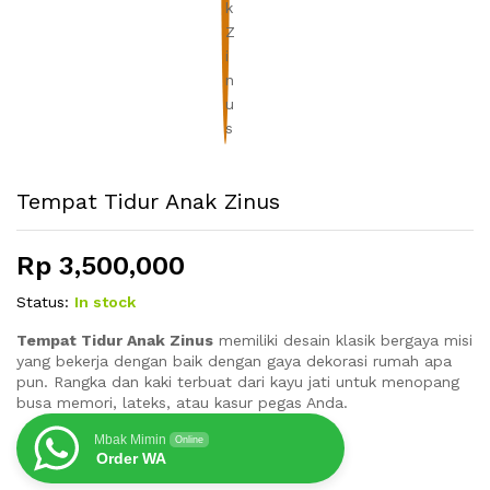
Tempat Tidur Anak Zinus
Rp
3,500,000
Status:
In stock
Tempat Tidur Anak Zinus
memiliki desain klasik bergaya misi
yang bekerja dengan baik dengan gaya dekorasi rumah apa
pun. Rangka dan kaki terbuat dari kayu jati untuk menopang
busa memori, lateks, atau kasur pegas Anda.
Mbak Mimin
Online
Order WA