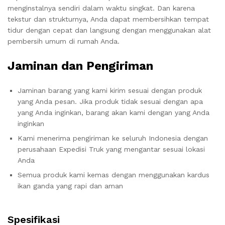
menginstalnya sendiri dalam waktu singkat. Dan karena
tekstur dan strukturnya, Anda dapat membersihkan tempat
tidur dengan cepat dan langsung dengan menggunakan alat
pembersih umum di rumah Anda.
Jaminan dan Pengiriman
Jaminan barang yang kami kirim sesuai dengan produk
yang Anda pesan. Jika produk tidak sesuai dengan apa
yang Anda inginkan, barang akan kami dengan yang Anda
inginkan
Kami menerima pengiriman ke seluruh Indonesia dengan
perusahaan Expedisi Truk yang mengantar sesuai lokasi
Anda
Semua produk kami kemas dengan menggunakan kardus
ikan ganda yang rapi dan aman
Spesifikasi