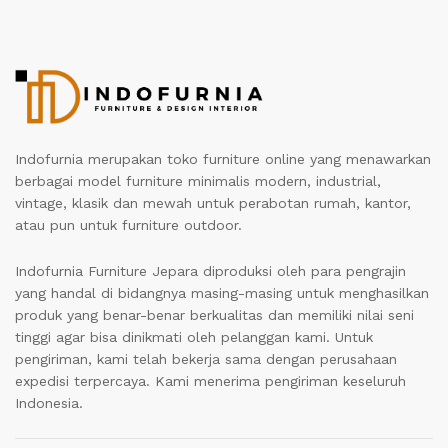
Indofurnia merupakan toko furniture online yang menawarkan
berbagai model furniture minimalis modern, industrial,
vintage, klasik dan mewah untuk perabotan rumah, kantor,
atau pun untuk furniture outdoor.
Indofurnia Furniture Jepara diproduksi oleh para pengrajin
yang handal di bidangnya masing-masing untuk menghasilkan
produk yang benar-benar berkualitas dan memiliki nilai seni
tinggi agar bisa dinikmati oleh pelanggan kami. Untuk
pengiriman, kami telah bekerja sama dengan perusahaan
expedisi terpercaya. Kami menerima pengiriman keseluruh
Indonesia.