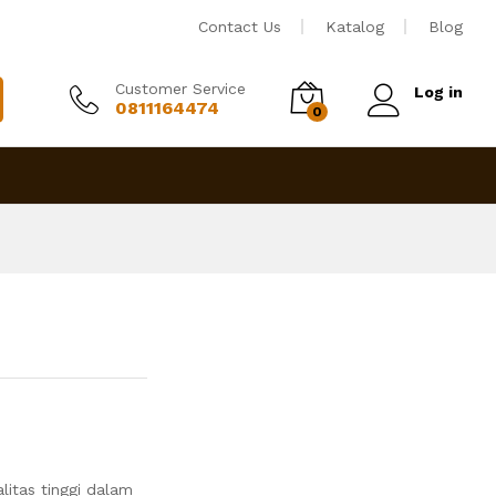
Rp
19,500,000
Tambah ke keranjang
Contact Us
Katalog
Blog
Customer Service
Log in
0811164474
0
litas tinggi dalam