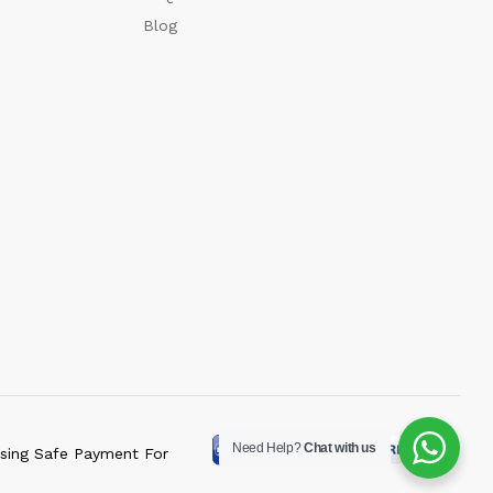
Blog
Need Help?
Chat with us
sing Safe Payment For