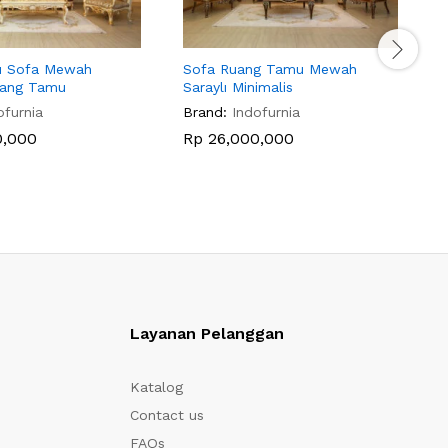
u Sofa Mewah
Sofa Ruang Tamu Mewah
K
uang Tamu
Saraylı Minimalis
ofurnia
Brand:
Indofurnia
B
0,000
Rp
26,000,000
Layanan Pelanggan
Katalog
Contact us
FAQs