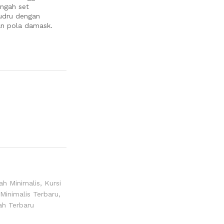
engah set
udru dengan
an pola damask.
h Minimalis
,
Kursi
inimalis Terbaru
,
h Terbaru