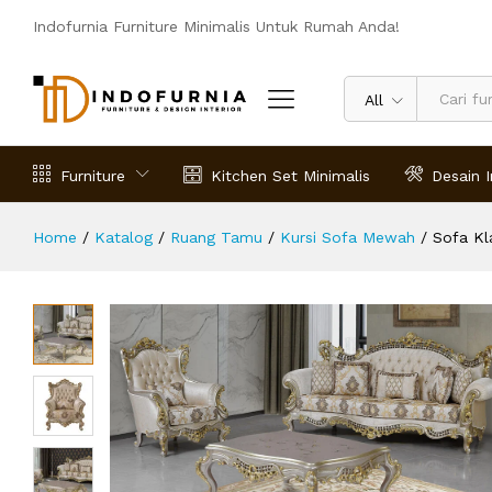
Sofa Klasik Mewah Aphrodite
Indofurnia Furniture Minimalis Untuk Rumah Anda!
Deskripsi
Spesifikasi
Ulasan (0)
All
Furniture
Kitchen Set Minimalis
Desain I
Home
/
Katalog
/
Ruang Tamu
/
Kursi Sofa Mewah
/
Sofa Kl