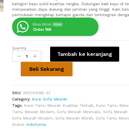
kategori kayu solid kualitas rangka. Dukungan kaki kayu di t
menawarkan daya dukung dan jaminan yang tinggi. Kain bel
permukaan mengkilap berlapis ganda dan terintegrasi deng
Mbak Mimin
Online
Order WA
Quantity:
Sofa
Tambah ke keranjang
Klasik
Mewah
Aphrodite
Beli Sekarang
quantity
SKU:
INDOKSME-33
Category:
Kursi Sofa Mewah
Tags:
Kursi Tamu Mewah Kualitas Terbaik
,
Kursi Tamu Mewa
Tamu Mewah Modern
,
Sofa Mewah Minimalis
,
Sofa Mewah M
Sofa Mewah Modern
,
Sofa Mewah Murah
,
Sofa Tamu Mewa
Brand:
Indofurnia