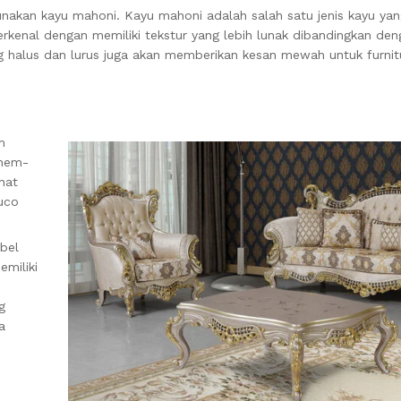
nakan kayu mahoni. Kayu mahoni adalah salah satu jenis kayu yan
rkenal dengan memiliki tekstur yang lebih lunak dibandingkan deng
g halus dan lurus juga akan memberikan kesan mewah untuk furnit
m
 mem-
hat
duco
bel
emiliki
g
a