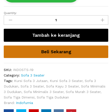
Quantity:
Sofa
Jati
Minimalis
Cassil
Tambah ke keranjang
quantity
Beli Sekarang
SKU:
INDOSTS-19
Category:
Sofa 3 Seater
Tags:
Kursi Sofa 3 Jutaan
,
Kursi Sofa 3 Seater
,
Sofa 3
Dudukan
,
Sofa 3 Seater
,
Sofa Kayu 3 Seater
,
Sofa Minimalis
3 Dudukan
,
Sofa Minimalis 3 Seater
,
Sofa Murah 3 Seater
,
Sofa Tiga Dimensi
,
Sofa Tiga Dudukan
Brand:
Indofurnia