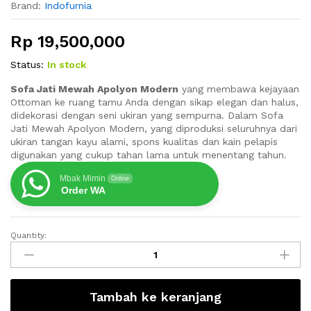
Brand:
Indofurnia
Rp
19,500,000
Status:
In stock
Sofa Jati Mewah Apolyon Modern
yang membawa kejayaan
Ottoman ke ruang tamu Anda dengan sikap elegan dan halus,
didekorasi dengan seni ukiran yang sempurna. Dalam Sofa
Jati Mewah Apolyon Modern, yang diproduksi seluruhnya dari
ukiran tangan kayu alami, spons kualitas dan kain pelapis
digunakan yang cukup tahan lama untuk menentang tahun.
Mbak Mimin
Online
Order WA
Quantity:
Sofa
Jati
Mewah
Apolyon
Tambah ke keranjang
Modern