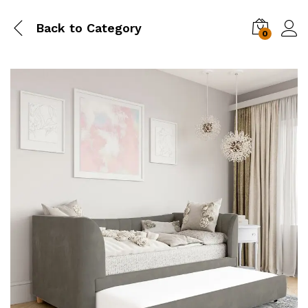
Back to
Category
0