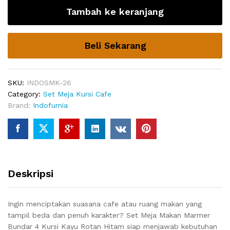
Marmer
Tambah ke keranjang
Bundar
4
Kursi
Beli Sekarang
Cafe
Kayu
Rotan
Hitam
SKU:
INDOSMK-26
quantity
Category:
Set Meja Kursi Cafe
Brand:
Indofurnia
Deskripsi
Ingin menciptakan suasana cafe atau ruang makan yang
tampil beda dan penuh karakter? Set Meja Makan Marmer
Bundar 4 Kursi Kayu Rotan Hitam siap menjawab kebutuhan