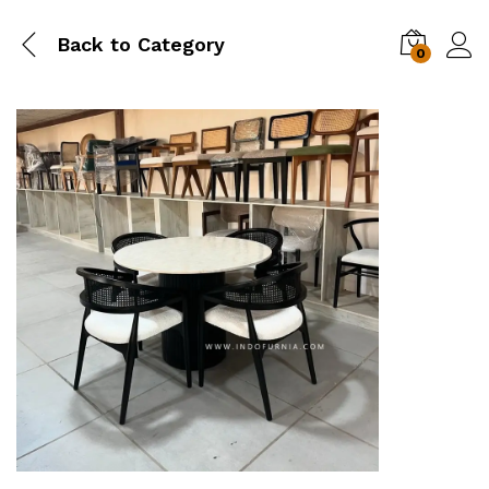
Back to
Category
0