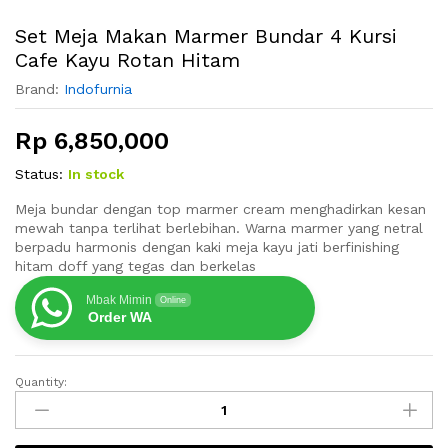
Set Meja Makan Marmer Bundar 4 Kursi
Cafe Kayu Rotan Hitam
Brand:
Indofurnia
Rp
6,850,000
Status:
In stock
Meja bundar dengan top marmer cream menghadirkan kesan
mewah tanpa terlihat berlebihan. Warna marmer yang netral
berpadu harmonis dengan kaki meja kayu jati berfinishing
hitam doff yang tegas dan berkelas
Mbak Mimin
Online
Order WA
Quantity:
Set
Meja
Makan