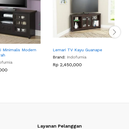
i Minimalis Modern
Lemari TV Kayu Guanape
M
rah
Brand:
Indofurnia
B
ofurnia
Rp
2,450,000
000
Layanan Pelanggan