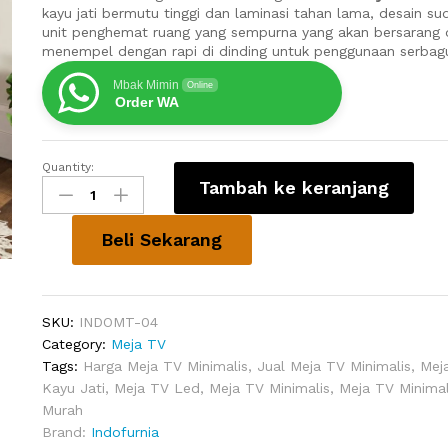
kayu jati bermutu tinggi dan laminasi tahan lama, desain s
unit penghemat ruang yang sempurna yang akan bersarang d
menempel dengan rapi di dinding untuk penggunaan serbag
Mbak Mimin
Online
Order WA
Quantity:
Rak
Tambah ke keranjang
TV
Kayu
Barnwood
Beli Sekarang
quantity
SKU:
INDOMT-04
Category:
Meja TV
Tags:
Harga Meja TV Minimalis
,
Jual Meja TV Minimalis
,
Mej
Kayu Jati
,
Meja TV Led
,
Meja TV Minimalis
,
Meja TV Minimal
Murah
Brand:
Indofurnia