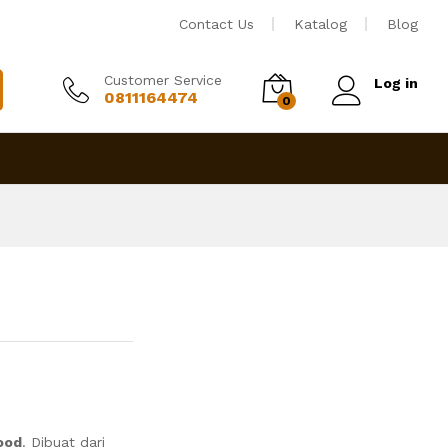
Rp
2,450,000
Tambah ke keranjang
Contact Us
Katalog
Blog
Customer Service
Log in
0811164474
0
ood
. Dibuat dari