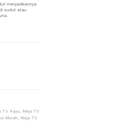
udut menjadikannya
i sudut atau
una.
a TV Kayu
,
Meja TV
is Murah
,
Meja TV