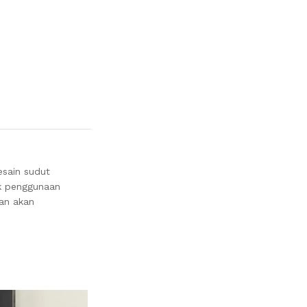
esain sudut
uk penggunaan
an akan