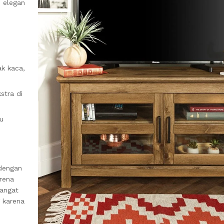
 elegan
k kaca,
stra di
u
dengan
rena
sangat
 karena