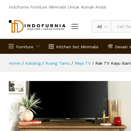
Rak TV Kayu Barnwood
Indofurnia Furniture Minimalis Untuk Rumah Anda!
Deskripsi
Spesifikasi
Ulasan (0)
All
Furniture
Kitchen Set Minimalis
Desain I
Home
/
Katalog
/
Ruang Tamu
/
Meja TV
/
Rak TV Kayu Bar