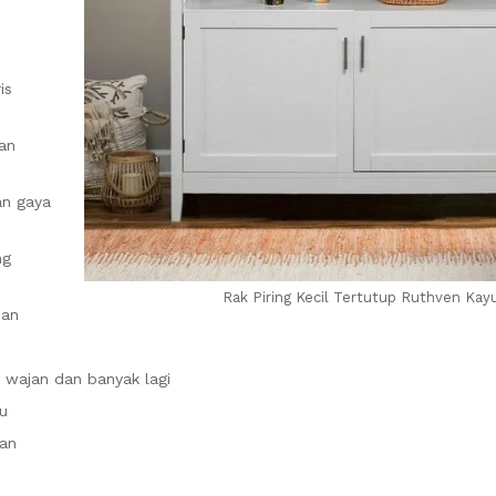
is
han
an gaya
ng
Rak Piring Kecil Tertutup Ruthven Kay
nan
 wajan dan banyak lagi
u
ran