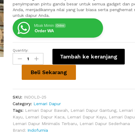
penyimpanan pintu ganda besar untuk semua gadget dan pe
Anda, menjadikannya nilai yang luar biasa serta penghemat
untuk dapur Anda.
Mbak Mimin
Online
Order WA
Quantity:
Rak
Tambah ke keranjang
Piring
Kecil
Tertutup
Beli Sekarang
Ruthven
Kayu
quantity
SKU:
INDOLD-25
Category:
Lemari Dapur
Tags:
Lemari Dapur Bawah
,
Lemari Dapur Gantung
,
Lemari 
Kayu
,
Lemari Dapur Kaca
,
Lemari Dapur Kayu
,
Lemari Dapu
Lemari Dapur Minimalis Terbaru
,
Lemari Dapur Sederhana
Brand:
Indofurnia