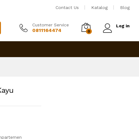
Rp
3,000,000
Tambah ke keranjang
Contact Us
Katalog
Blog
Customer Service
Log in
0811164474
0
Kayu
ompartemen