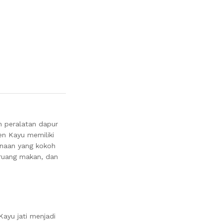
 peralatan dapur
ven Kayu
memiliki
unaan yang kokoh
, ruang makan, dan
ayu jati menjadi