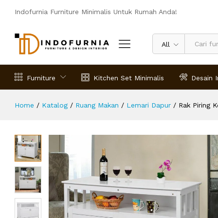
Rak Piring Kecil Tertutup Ruthven 
Indofurnia Furniture Minimalis Untuk Rumah Anda!
Deskripsi
Spesifikasi
Ulasan (0)
All
Furniture
Kitchen Set Minimalis
Desain I
Home
/
Katalog
/
Ruang Makan
/
Lemari Dapur
/
Rak Piring 