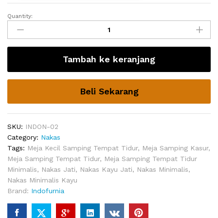
Quantity:
Nakas
Tempat
Tidur
Liberty
Tambah ke keranjang
Jati
quantity
Beli Sekarang
SKU:
INDON-02
Category:
Nakas
Tags:
Meja Kecil Samping Tempat Tidur
,
Meja Samping Kasur
,
Meja Samping Tempat Tidur
,
Meja Samping Tempat Tidur
Minimalis
,
Nakas Jati
,
Nakas Kayu Jati
,
Nakas Minimalis
,
Nakas Minimalis Kayu
Brand:
Indofurnia