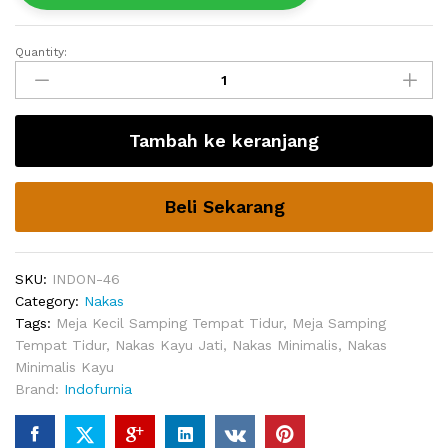
Quantity:
Nakas
Modern
Minimalis
Bacca
Tambah ke keranjang
quantity
Beli Sekarang
SKU:
INDON-46
Category:
Nakas
Tags:
Meja Kecil Samping Tempat Tidur
,
Meja Samping
Tempat Tidur
,
Nakas Kayu Jati
,
Nakas Minimalis
,
Nakas
Minimalis Kayu
Brand:
Indofurnia