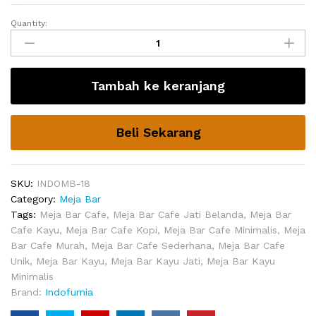
Quantity:
Mini
Bar
Kayu
Daniel
Tambah ke keranjang
Minimalis
quantity
Beli Sekarang
SKU:
INDOMB-18
Category:
Meja Bar
Tags:
Meja Bar Cafe
,
Meja Bar Cafe Jati Belanda
,
Meja Bar
Cafe Kayu
,
Meja Bar Cafe Kopi
,
Meja Bar Cafe Minimalis
,
Meja
Bar Cafe Murah
,
Meja Bar Cafe Sederhana
,
Meja Bar Cafe
Unik
,
Meja Bar Kayu
,
Meja Bar Kayu Jati
,
Meja Bar Kayu
Minimalis
Brand:
Indofurnia