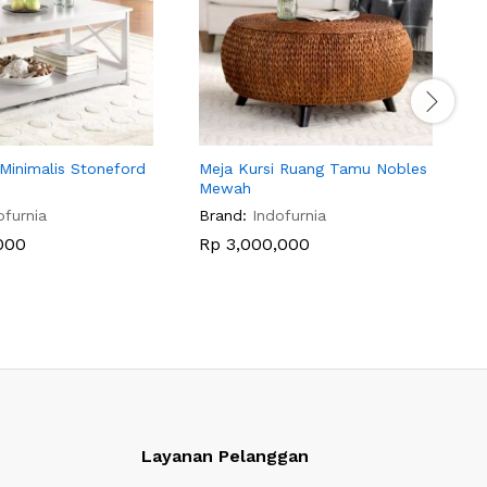
Minimalis Stoneford
Meja Kursi Ruang Tamu Nobles
M
Mewah
M
ofurnia
Brand:
Indofurnia
B
000
Rp
3,000,000
Layanan Pelanggan