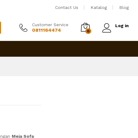
Rp
2,850,000
Tambah ke keranjang
Contact Us
Katalog
Blog
Customer Service
Log in
0811164474
0
dengan
Meja Sofa