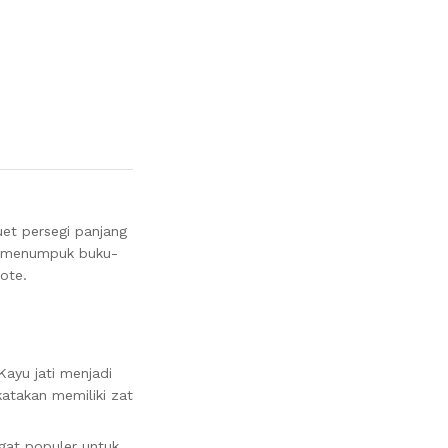
luet persegi panjang
uk menumpuk buku-
ote.
ayu jati menjadi
katakan memiliki zat
gat populer untuk