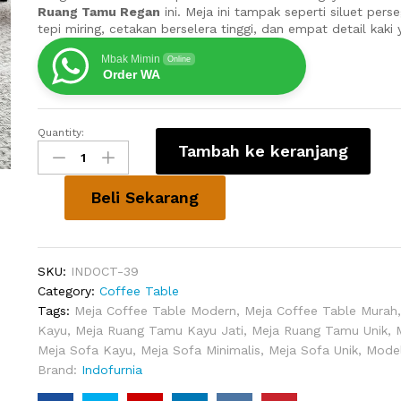
Ruang Tamu Regan
ini. Meja ini tampak seperti siluet pers
tepi miring, cetakan berselera tinggi, dan empat detail kaki 
Mbak Mimin
Online
Order WA
Quantity:
Meja
Tambah ke keranjang
Sofa
Ruang
Tamu
Beli Sekarang
Regan
quantity
SKU:
INDOCT-39
Category:
Coffee Table
Tags:
Meja Coffee Table Modern
,
Meja Coffee Table Murah
Kayu
,
Meja Ruang Tamu Kayu Jati
,
Meja Ruang Tamu Unik
,
Meja Sofa Kayu
,
Meja Sofa Minimalis
,
Meja Sofa Unik
,
Model
Brand:
Indofurnia