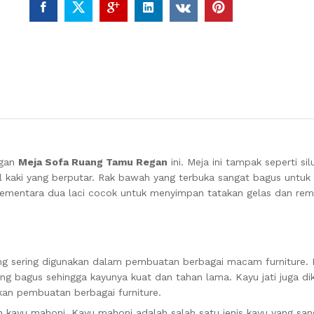
ngan
Meja Sofa Ruang Tamu Regan
ini. Meja ini tampak seperti si
ail kaki yang berputar. Rak bawah yang terbuka sangat bagus unt
sementara dua laci cocok untuk menyimpan tatakan gelas dan rem
ang sering digunakan dalam pembuatan berbagai macam furniture. K
yang bagus sehingga kayunya kuat dan tahan lama. Kayu jati juga di
kan pembuatan berbagai furniture.
 kayu mahoni. Kayu mahoni adalah salah satu jenis kayu yang san