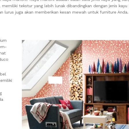
 memiliki tekstur yang lebih lunak dibandingkan dengan jenis kayu 
an lurus juga akan memberikan kesan mewah untuk furniture Anda.
mium
mem-
hat
 duco
bel
emiliki
g
da