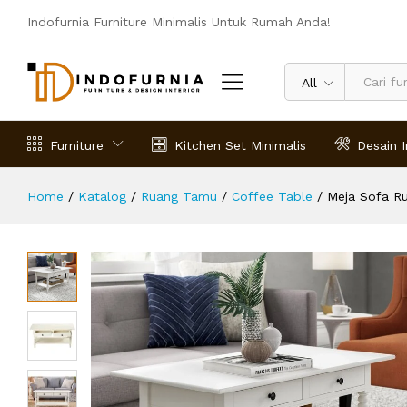
Meja Sofa Ruang Tamu Regan
Indofurnia Furniture Minimalis Untuk Rumah Anda!
Deskripsi
Spesifikasi
Ulasan (0)
All
Furniture
Kitchen Set Minimalis
Desain I
Home
/
Katalog
/
Ruang Tamu
/
Coffee Table
/
Meja Sofa R