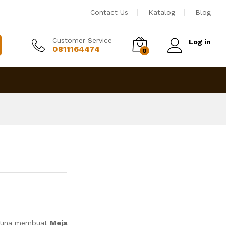
Rp
3,550,000
Tambah ke keranjang
Contact Us
Katalog
Blog
Customer Service
Log in
0811164474
0
a guna membuat
Meja