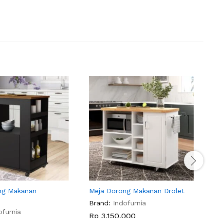
ng Makanan
Meja Dorong Makanan Drolet
M
Brand:
Indofurnia
B
ofurnia
Rp
3,150,000