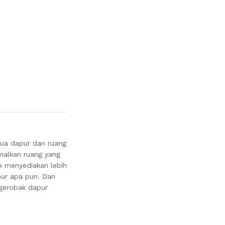
ua dapur dan ruang
malkan ruang yang
k menyediakan lebih
pur apa pun. Dan
 gerobak dapur