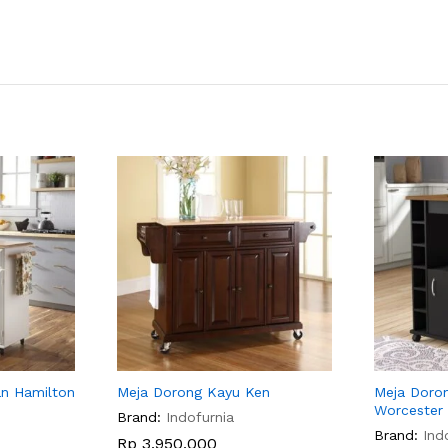
n Hamilton
Meja Dorong Kayu Ken
Meja Doro
Worcester
Brand:
Indofurnia
Brand:
Ind
Rp
3,950,000