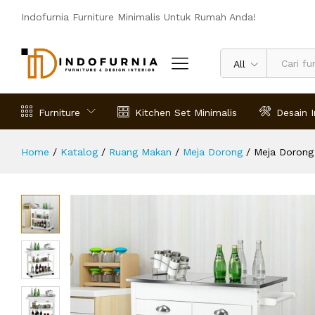
Meja Dorong Kayu Jati Rolling
Indofurnia Furniture Minimalis Untuk Rumah Anda!
Deskripsi
Spesifikasi
Ulasan (0)
All
Furniture
Kitchen Set Minimalis
Desain I
Home
/
Katalog
/
Ruang Makan
/
Meja Dorong
/
Meja Dorong 