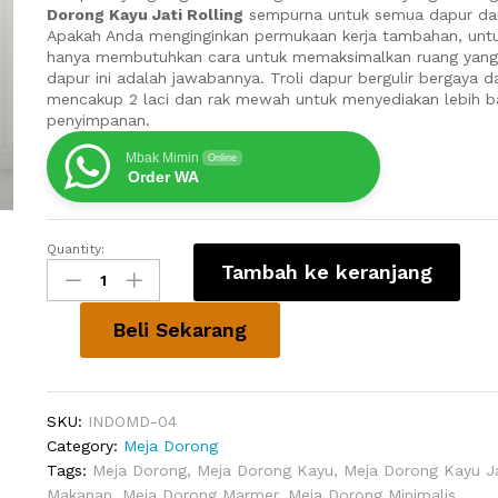
Dorong Kayu Jati Rolling
sempurna untuk semua dapur dan
Apakah Anda menginginkan permukaan kerja tambahan, unt
hanya membutuhkan cara untuk memaksimalkan ruang yang
dapur ini adalah jawabannya. Troli dapur bergulir bergaya d
mencakup 2 laci dan rak mewah untuk menyediakan lebih b
penyimpanan.
Mbak Mimin
Online
Order WA
Quantity:
Meja
Tambah ke keranjang
Dorong
Kayu
Jati
Beli Sekarang
Rolling
quantity
SKU:
INDOMD-04
Category:
Meja Dorong
Tags:
Meja Dorong
,
Meja Dorong Kayu
,
Meja Dorong Kayu Ja
Makanan
,
Meja Dorong Marmer
,
Meja Dorong Minimalis