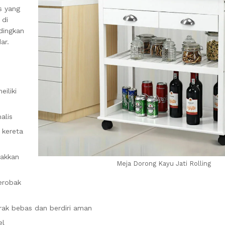
s yang
 di
ndingkan
ar.
iliki
alis
 kereta
takkan
Meja Dorong Kayu Jati Rolling
erobak
rak bebas dan berdiri aman
el