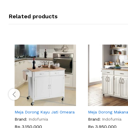
Related products
Meja Dorong Kayu Jati Omeara
Meja Dorong Makana
Brand:
Indofurnia
Brand:
Indofurnia
Rp
3,150,000
Rp
3,950,000