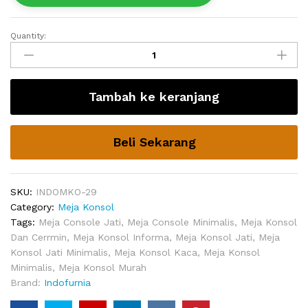
Quantity:
Meja
Console
Murah
Guinyard
Tambah ke keranjang
Modern
quantity
Beli Sekarang
SKU:
INDOMKO-29
Category:
Meja Konsol
Tags:
Meja Console Jati
,
Meja Console Minimalis
,
Meja Konsol
Dan Cerrmin
,
Meja Konsol Informa
,
Meja Konsol Jati
,
Meja
Konsol Jati Minimalis
,
Meja Konsol Kaca
,
Meja Konsol
Minimalis
,
Meja Konsol Murah
Brand:
Indofurnia