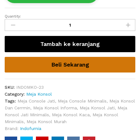
Quantity:
Meja
Console
Jati
Decarlo
Tambah ke keranjang
Minimalis
quantity
Beli Sekarang
SKU:
INDOMKO-23
Category:
Meja Konsol
Tags:
Meja Console Jati
,
Meja Console Minimalis
,
Meja Konsol
Dan Cerrmin
,
Meja Konsol Informa
,
Meja Konsol Jati
,
Meja
Konsol Jati Minimalis
,
Meja Konsol Kaca
,
Meja Konsol
Minimalis
,
Meja Konsol Murah
Brand:
Indofurnia