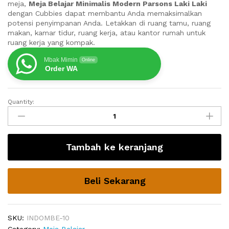
meja,
Meja Belajar Minimalis Modern Parsons Laki Laki
dengan Cubbies dapat membantu Anda memaksimalkan
potensi penyimpanan Anda. Letakkan di ruang tamu, ruang
makan, kamar tidur, ruang kerja, atau kantor rumah untuk
ruang kerja yang kompak.
Mbak Mimin
Online
Order WA
Quantity:
Meja
Belajar
Minimalis
Modern
Tambah ke keranjang
Parsons
Laki
Laki
Beli Sekarang
quantity
SKU:
INDOMBE-10