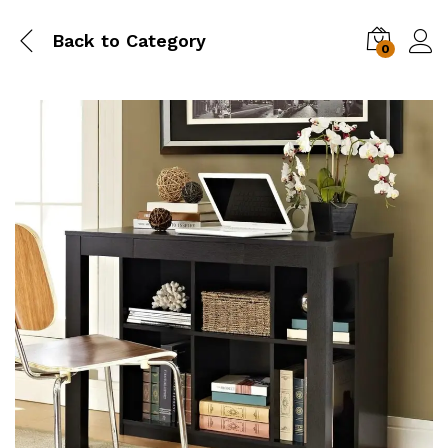
Back to
Category
0