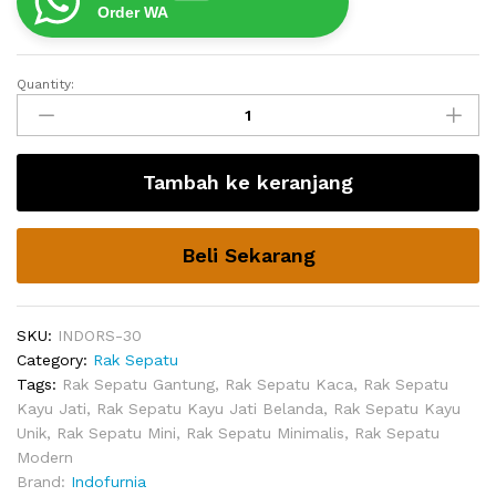
Order WA
Quantity:
Lemari
Sepatu
Kayu
Minimalis
Tambah ke keranjang
Prepac
Tingkat
quantity
Beli Sekarang
SKU:
INDORS-30
Category:
Rak Sepatu
Tags:
Rak Sepatu Gantung
,
Rak Sepatu Kaca
,
Rak Sepatu
Kayu Jati
,
Rak Sepatu Kayu Jati Belanda
,
Rak Sepatu Kayu
Unik
,
Rak Sepatu Mini
,
Rak Sepatu Minimalis
,
Rak Sepatu
Modern
Brand:
Indofurnia