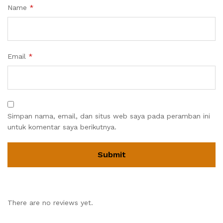
Name
*
Email
*
Simpan nama, email, dan situs web saya pada peramban ini
untuk komentar saya berikutnya.
There are no reviews yet.