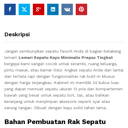
Deskripsi
Jangan sembunyikan sepatu favorit Anda di bagian belakang
lemari!
Lemari Sepatu Kayu Minimalis Prepac Tingkat
bergaya kami sangat cocok untuk serambi, ruang keluarga,
pintu masuk, atau kamar tidur.
Angkat sepatu Anda dari lantai
dan tertata rapi dengan fungsionalitas rak built-in khusus
dengan harga terjangkau.
Kabinet ini memiliki 24 kubus luas
yang dapat memuat sepatu ukuran 13 pria dan kompartemen
bawah yang besar untuk sepatu bot, tas, atau bahkan
keranjang untuk menyimpan aksesoris seperti syal atau
sarung tangan.
Dibuat dengan kayu solid tahan lama.
Bahan Pembuatan Rak Sepatu