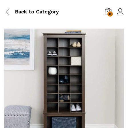
Back to
Category
0