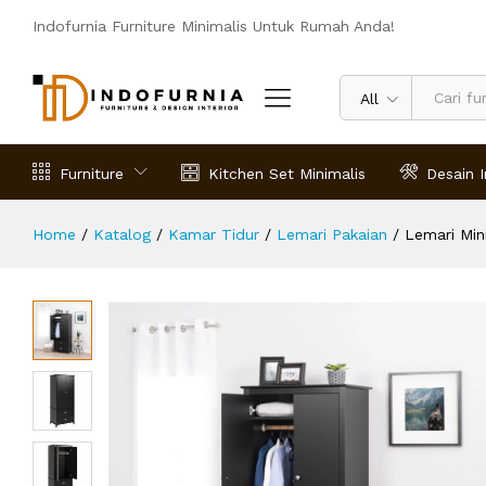
Lemari Minimalis Modern Yaletown
Indofurnia Furniture Minimalis Untuk Rumah Anda!
Deskripsi
Spesifikasi
Ulasan (0)
All
Furniture
Kitchen Set Minimalis
Desain I
Home
/
Katalog
/
Kamar Tidur
/
Lemari Pakaian
/
Lemari Min