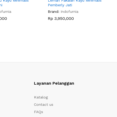
u Kayu Minimalis
Lemari Pakaian Kayu Minimalis
L
ni
Pemberly Jati
M
ofurnia
Brand:
Indofurnia
B
000
Rp
3,950,000
Layanan Pelanggan
Katalog
Contact us
FAQs