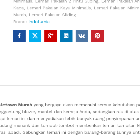
Minimalis
,
Lemari Pakaian 2 Pintu Sliding
,
Lemari Pakaian An
Kaca
,
Lemari Pakaian Kayu Minimalis
,
Lemari Pakaian Minima
Murah
,
Lemari Pakaian Sliding
Brand:
Indofurnia
Yaletown Murah
yang bergaya akan memenuhi semua kebutuhan p
ggantung blazer, mantel dan kemeja Anda, sedangkan rak di atas
kapi lemari ini dan menyediakan lebih banyak ruang penyimpanan
kerudung menarik dan tombol-tombol memberikan lemari tampilan k
asi abadi. Gabungkan lemari ini dengan barang-barang lainnya unt