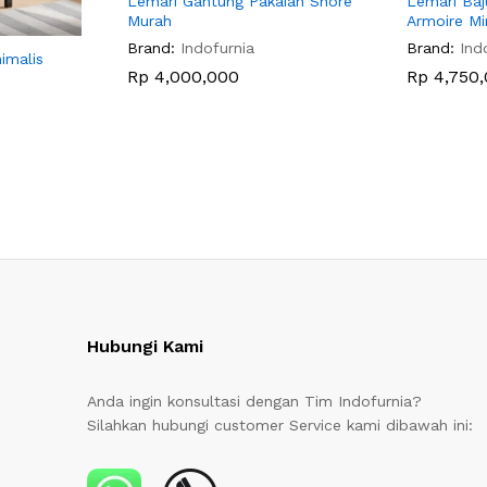
Lemari Gantung Pakaian Shore
Lemari Baj
Murah
Armoire Mi
Brand:
Indofurnia
Brand:
Ind
imalis
Rp
4,000,000
Rp
4,750,
Hubungi Kami
Anda ingin konsultasi dengan Tim Indofurnia?
Silahkan hubungi customer Service kami dibawah ini: