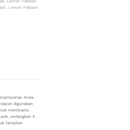
ak
,
Lemari Pakaian
lis
,
Lemari Pakaian
enyimpanan Anda.
 dapat digunakan
 untuk membantu
lasik, sedangkan 4
uk tampilan