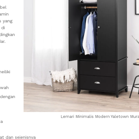
bel
lamin
s yang
 di
ndingkan
ar.
iliki
ewah
 dengan
Lemari Minimalis Modern Yaletown Mur
ua
at dan sejenisnya