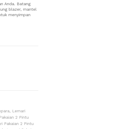
n Anda. Batang
ung blazer, mantel
untuk menyimpan
epara
,
Lemari
Pakaian 2 Pintu
i Pakaian 2 Pintu