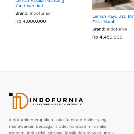
Lemari Pakaian Gantung
Yorktown Jati
Brand:
Indofurnia
Lemari Kayu Jati Min
Rp
4,000,000
Eltra Murah
Brand:
Indofurnia
Rp
4,450,000
Indofurnia merupakan toko furniture online yang
menawarkan berbagai model furniture minimalis
modern, industrial, vintage, klasik dan mewah untuk