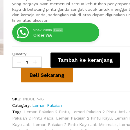
yang bergaya akan memenuhi semua kebutuhan penyimpana
kayu di belakang pintu ganda sangat cocok untuk menggant
dan kemeja Anda, sedangkan rak di atas dapat digunakan 
linen atau aksesori.
Mbak Mimin
Online
Order WA
Quantity:
Lemari
Tambah ke keranjang
Minimalis
Modern
Yaletown
Beli Sekarang
Murah
quantity
SKU:
INDOLP-16
Category:
Lemari Pakaian
Tags:
Lemari Pakaian 2 Pintu
,
Lemari Pakaian 2 Pintu Jati J
Pakaian 2 Pintu Kaca
,
Lemari Pakaian 2 Pintu Kayu
,
Lemari 
Kayu Jati
,
Lemari Pakaian 2 Pintu Kayu Jati Minimalis
,
Lemar