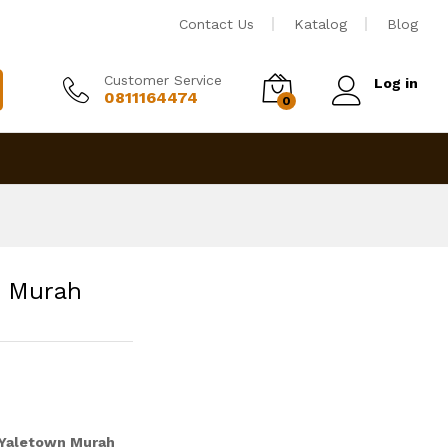
Rp
3,950,000
Tambah ke keranjang
Contact Us
Katalog
Blog
Customer Service
Log in
0811164474
0
n Murah
 Yaletown Murah