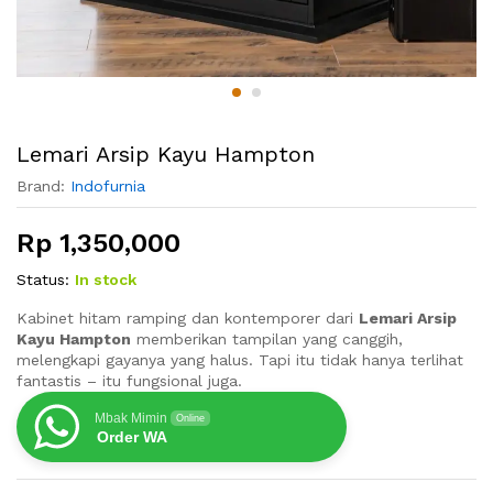
Lemari Arsip Kayu Hampton
Brand:
Indofurnia
Rp
1,350,000
Status:
In stock
Kabinet hitam ramping dan kontemporer dari
Lemari Arsip
Kayu Hampton
memberikan tampilan yang canggih,
melengkapi gayanya yang halus. Tapi itu tidak hanya terlihat
fantastis – itu fungsional juga.
Mbak Mimin
Online
Order WA