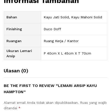
Informasi Tambahan
Bahan
Kayu Jati Solid, Kayu Mahoni Solid
Finishing
Duco Doff
Ruangan
Ruang Kerja / Kantor
Ukuran Lemari
P 40cm X L 45cm X T 70cm
Arsip
Ulasan (0)
BE THE FIRST TO REVIEW “LEMARI ARSIP KAYU
HAMPTON”
Alamat email Anda tidak akan dipublikasikan.
Ruas yang wajib
ditandai
*