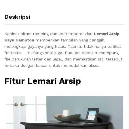
Deskripsi
Kabinet hitam ramping dan kontemporer dari
Lemari Arsip
Kayu Hampton
memberikan tampilan yang canggih,
melengkapi gayanya yang halus. Tapi itu tidak hanya terlihat
fantastis – itu fungsional juga. Dua laci dapat menampung
file berukuran letter dan legal, dan memastikan laci tersebut
terbuka dengan lancar untuk memudahkan akses.
Fitur Lemari Arsip