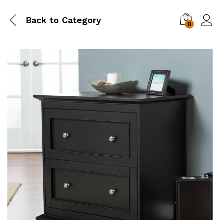
Back to
Category
0