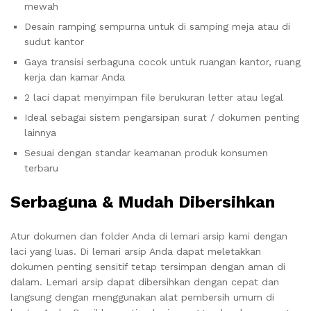
mewah
Desain ramping sempurna untuk di samping meja atau di
sudut kantor
Gaya transisi serbaguna cocok untuk ruangan kantor, ruang
kerja dan kamar Anda
2 laci dapat menyimpan file berukuran letter atau legal
Ideal sebagai sistem pengarsipan surat / dokumen penting
lainnya
Sesuai dengan standar keamanan produk konsumen
terbaru
Serbaguna & Mudah Dibersihkan
Atur dokumen dan folder Anda di lemari arsip kami dengan
laci yang luas. Di lemari arsip Anda dapat meletakkan
dokumen penting sensitif tetap tersimpan dengan aman di
dalam. Lemari arsip dapat dibersihkan dengan cepat dan
langsung dengan menggunakan alat pembersih umum di