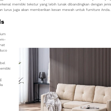
rkenal memiliki tekstur yang lebih lunak dibandingkan dengan jenis
an lurus juga akan memberikan kesan mewah untuk furniture Anda.
is
mium
mem-
hat
 duco
bel
emiliki
g
da