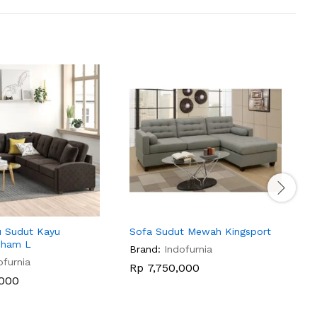
u Sudut Kayu
Sofa Sudut Mewah Kingsport
S
Pham L
Brand:
Indofurnia
B
ofurnia
Rp
7,750,000
000