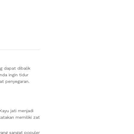
g dapat dibalik
da ingin tidur
at penyegaran.
ayu jati menjadi
katakan memiliki zat
yang sangat populer