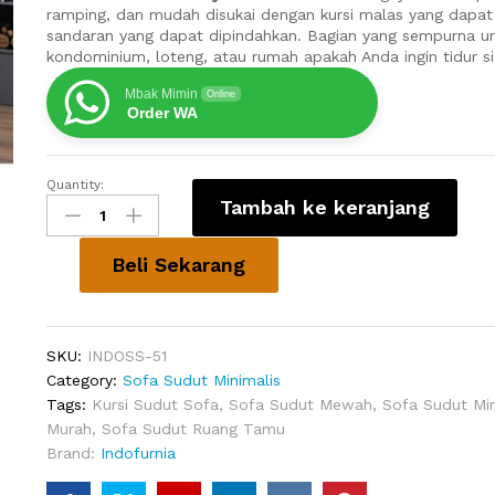
ramping, dan mudah disukai dengan kursi malas yang dapat 
sandaran yang dapat dipindahkan. Bagian yang sempurna u
kondominium, loteng, atau rumah apakah Anda ingin tidur si
Mbak Mimin
Online
Order WA
Quantity:
Kursi
Tambah ke keranjang
Tamu
Sudut
Kayu
Beli Sekarang
minimalis
Irum
quantity
SKU:
INDOSS-51
Category:
Sofa Sudut Minimalis
Tags:
Kursi Sudut Sofa
,
Sofa Sudut Mewah
,
Sofa Sudut Min
Murah
,
Sofa Sudut Ruang Tamu
Brand:
Indofurnia