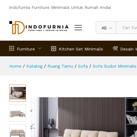
Kursi Tamu Sudut Kayu minimalis I
Indofurnia Furniture Minimalis Untuk Rumah Anda!
Deskripsi
Spesifikasi
Ulasan (0)
All
Furniture
Kitchen Set Minimalis
Desain I
Home
/
Katalog
/
Ruang Tamu
/
Sofa
/
Sofa Sudut Minimalis