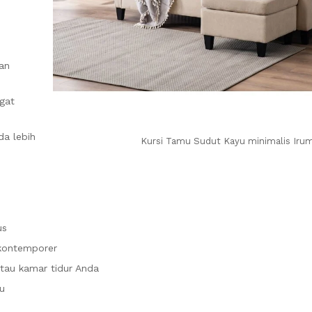
an
gat
a lebih
Kursi Tamu Sudut Kayu minimalis Iru
us
 kontemporer
atau kamar tidur Anda
u