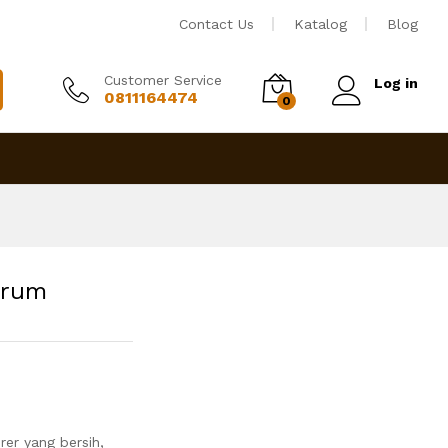
Rp
7,750,000
Tambah ke keranjang
Contact Us
Katalog
Blog
Customer Service
Log in
0811164474
0
Irum
er yang bersih,