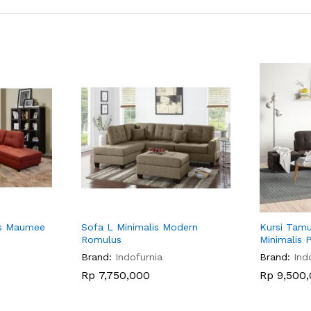
is Maumee
Sofa L Minimalis Modern
Kursi Tam
Romulus
Minimalis 
Brand:
Indofurnia
Brand:
Ind
Rp
7,750,000
Rp
9,500,