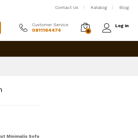
Rp
7,750,000
Tambah ke keranjang
Contact Us
Katalog
Blog
Customer Service
Log in
0811164474
0
n
ut Minimalis Sofa