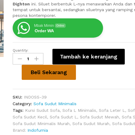
Dighton
ini. Siluet berbentuk L-nya menawarkan Anda dan
tempat untuk bersantai, sedangkan siluetnya yang ramping 
pesona kontemporer.
Mbak Mimin
Online
Order WA
Quantity:
Kursi
Tambah ke keranjang
Sudut
Minimalis
Sofa
Beli Sekarang
Dighton
quantity
SKU:
INDOSS-39
Category:
Sofa Sudut Minimalis
Tags:
Kursi Sudut Sofa
,
Sofa L Minimalis
,
Sofa Leter L
,
Sof
Sofa Sudut Kecil
,
Sofa Sudut L
,
Sofa Sudut Mewah
,
Sofa S
Sofa Sudut Minimalis Murah
,
Sofa Sudut Murah
,
Sofa Sudu
Brand:
Indofurnia