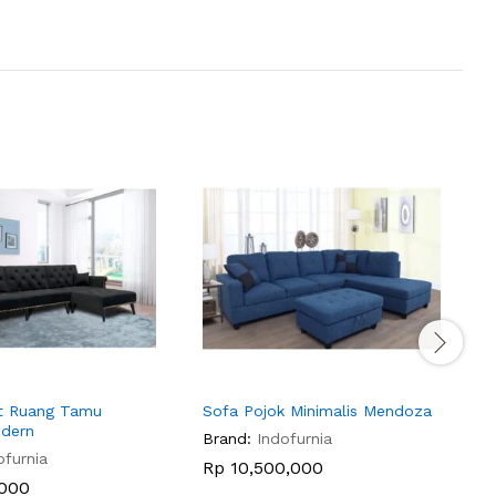
t Ruang Tamu
Sofa Pojok Minimalis Mendoza
K
dern
G
Brand:
Indofurnia
ofurnia
B
Rp
10,500,000
000