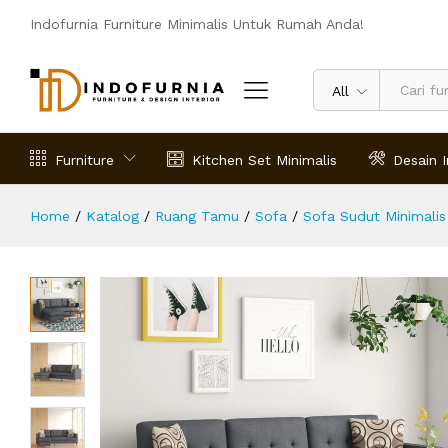
Kursi Sudut Minimalis Sofa Dighton
Indofurnia Furniture Minimalis Untuk Rumah Anda!
Deskripsi
Spesifikasi
Ulasan (0)
All
Furniture
Kitchen Set Minimalis
Desain I
Home
/
Katalog
/
Ruang Tamu
/
Sofa
/
Sofa Sudut Minimalis