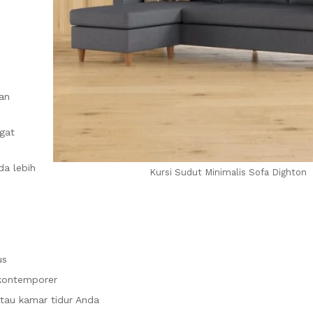
an
gat
a lebih
Kursi Sudut Minimalis Sofa Dighton
us
 kontemporer
atau kamar tidur Anda