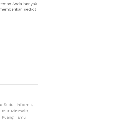
 teman Anda banyak
memberikan sedikit
a Sudut Informa
,
udut Minimalis
,
t Ruang Tamu