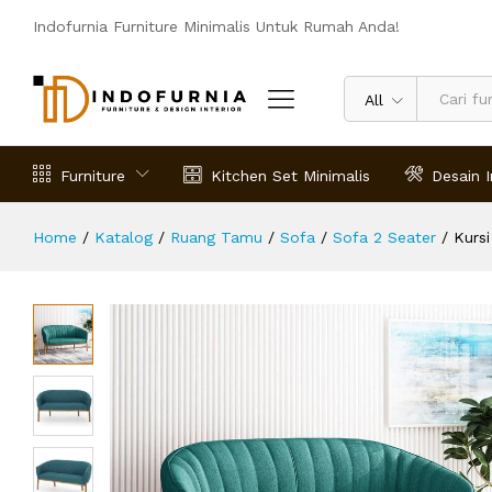
Kursi Kayu Ruang Tamu Sempit Ker
Indofurnia Furniture Minimalis Untuk Rumah Anda!
Deskripsi
Spesifikasi
Ulasan (0)
All
Furniture
Kitchen Set Minimalis
Desain I
Home
/
Katalog
/
Ruang Tamu
/
Sofa
/
Sofa 2 Seater
/
Kurs