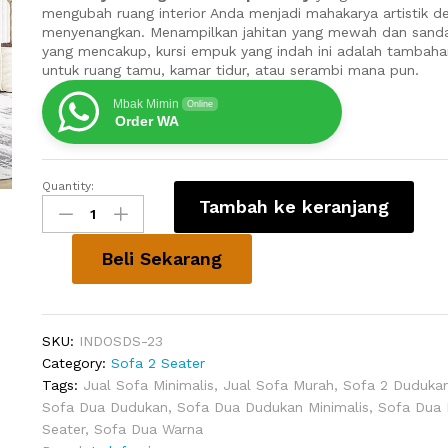
mengubah ruang interior Anda menjadi mahakarya artistik d
menyenangkan. Menampilkan jahitan yang mewah dan sand
yang mencakup, kursi empuk yang indah ini adalah tambah
untuk ruang tamu, kamar tidur, atau serambi mana pun.
Mbak Mimin
Online
Order WA
Quantity:
Kursi
Tambah ke keranjang
Kayu
Ruang
Tamu
Beli Sekarang
Sempit
Kerby
quantity
SKU:
INDOSDS-23
Category:
Sofa 2 Seater
Tags:
Jual Sofa Minimalis
,
Jual Sofa Murah
,
Sofa 2 Duduka
Sofa Dua Dudukan
,
Sofa Dua Dudukan Minimalis
,
Sofa Dua 
Seater
,
Sofa Dua Warna