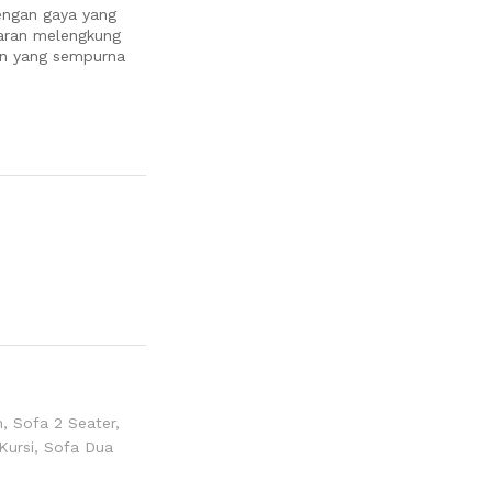
engan gaya yang
aran melengkung
an yang sempurna
n
,
Sofa 2 Seater
,
Kursi
,
Sofa Dua