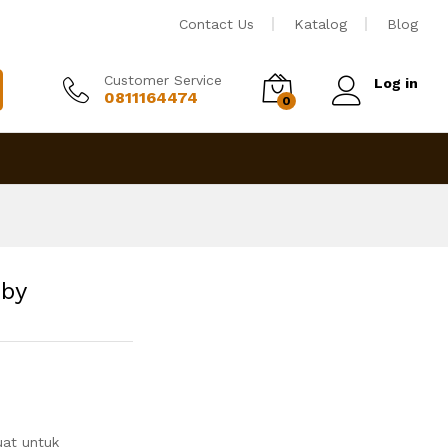
Rp
3,450,000
Tambah ke keranjang
Contact Us
Katalog
Blog
Customer Service
Log in
0811164474
0
rby
at untuk