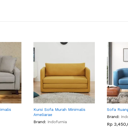
imalis
Kursi Sofa Murah Minimalis
Sofa Ruang
Ameliarae
Brand:
Ind
Brand:
Indofurnia
Rp
3,450,