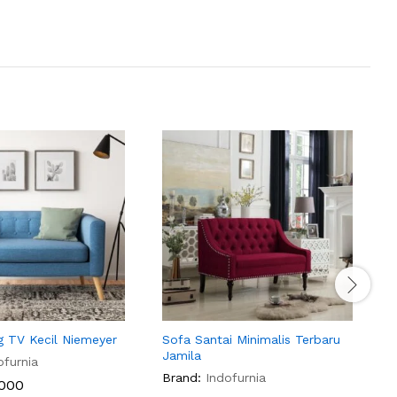
 TV Kecil Niemeyer
Sofa Santai Minimalis Terbaru
S
Jamila
N
ofurnia
Brand:
Indofurnia
B
000