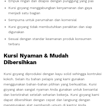
Empuk ringan dan dilapisi dengan punggung yang pas
Kursi goyang menggabungkan kenyamanan dan gaya
menjadi satu bagian
Sempurna untuk perumahan dan komersial
Kursi goyang tidak membutuhkan perakitan dan siap
digunakan
Sesuai dengan standar keamanan produk konsumen
terbaru
Kursi Nyaman & Mudah
Dibersihkan
Kursi goyang diproduksi dengan kayu solid sehingga kontruksi
kokoh. Selain itu bahan pelapis yang kami gunakan
menggunakan bahan-bahan pilihian yang berkualitas. Kursi
goyang akan sangat nyaman Anda gunakan untuk bersantai
dan beristirahat setelah seharian bekerja. Kursi goyang kami
dapat dibersihkan dengan cepat dan langsung dengan
menggunakan alat pembersih umum di kantor Anda.