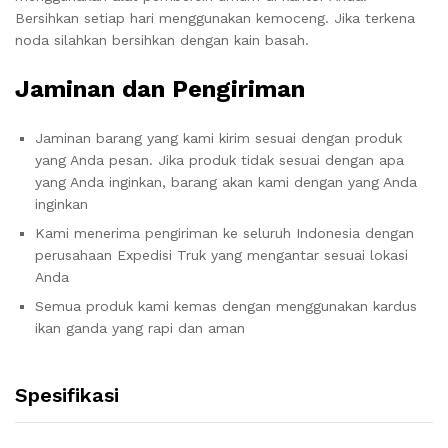
Bersihkan setiap hari menggunakan kemoceng. Jika terkena
noda silahkan bersihkan dengan kain basah.
Jaminan dan Pengiriman
Jaminan barang yang kami kirim sesuai dengan produk
yang Anda pesan. Jika produk tidak sesuai dengan apa
yang Anda inginkan, barang akan kami dengan yang Anda
inginkan
Kami menerima pengiriman ke seluruh Indonesia dengan
perusahaan Expedisi Truk yang mengantar sesuai lokasi
Anda
Semua produk kami kemas dengan menggunakan kardus
ikan ganda yang rapi dan aman
Spesifikasi