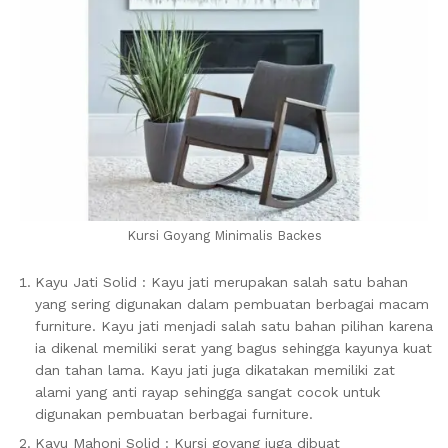
Kursi Goyang Minimalis Backes
Kayu Jati Solid : Kayu jati merupakan salah satu bahan
yang sering digunakan dalam pembuatan berbagai macam
furniture. Kayu jati menjadi salah satu bahan pilihan karena
ia dikenal memiliki serat yang bagus sehingga kayunya kuat
dan tahan lama. Kayu jati juga dikatakan memiliki zat
alami yang anti rayap sehingga sangat cocok untuk
digunakan pembuatan berbagai furniture.
Kayu Mahoni Solid : Kursi goyang juga dibuat