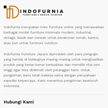
Indofurnia merupakan toko furniture online yang menawarkan
berbagai model furniture minimalis modern, industrial,
vintage, klasik dan mewah untuk perabotan rumah, kantor,
atau pun untuk furniture outdoor.
Indofurnia Furniture Jepara diproduksi oleh para pengrajin
yang handal di bidangnya masing-masing untuk menghasilkan
produk yang benar-benar berkualitas dan memiliki nilai seni
tinggi agar bisa dinikmati oleh pelanggan kami. Untuk
pengiriman, kami telah bekerja sama dengan perusahaan
expedisi terpercaya. Kami menerima pengiriman keseluruh
Indonesia.
Hubungi Kami