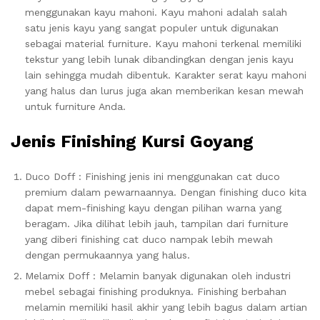
menggunakan kayu mahoni. Kayu mahoni adalah salah
satu jenis kayu yang sangat populer untuk digunakan
sebagai material furniture. Kayu mahoni terkenal memiliki
tekstur yang lebih lunak dibandingkan dengan jenis kayu
lain sehingga mudah dibentuk. Karakter serat kayu mahoni
yang halus dan lurus juga akan memberikan kesan mewah
untuk furniture Anda.
Jenis Finishing Kursi Goyang
Duco Doff : Finishing jenis ini menggunakan cat duco
premium dalam pewarnaannya. Dengan finishing duco kita
dapat mem-finishing kayu dengan pilihan warna yang
beragam. Jika dilihat lebih jauh, tampilan dari furniture
yang diberi finishing cat duco nampak lebih mewah
dengan permukaannya yang halus.
Melamix Doff : Melamin banyak digunakan oleh industri
mebel sebagai finishing produknya. Finishing berbahan
melamin memiliki hasil akhir yang lebih bagus dalam artian