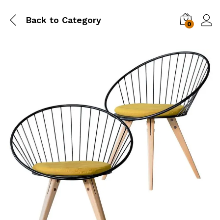
Back to
Category
0