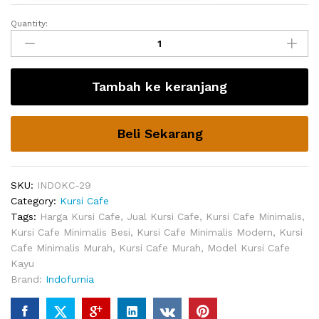
Quantity:
Kursi
Cafe
Sederhana
Circlo
Tambah ke keranjang
Murah
quantity
Beli Sekarang
SKU:
INDOKC-29
Category:
Kursi Cafe
Tags:
Harga Kursi Cafe
,
Jual Kursi Cafe
,
Kursi Cafe Minimalis
,
Kursi Cafe Minimalis Besi
,
Kursi Cafe Minimalis Modern
,
Kursi
Cafe Minimalis Murah
,
Kursi Cafe Murah
,
Model Kursi Cafe
Kayu
Brand:
Indofurnia