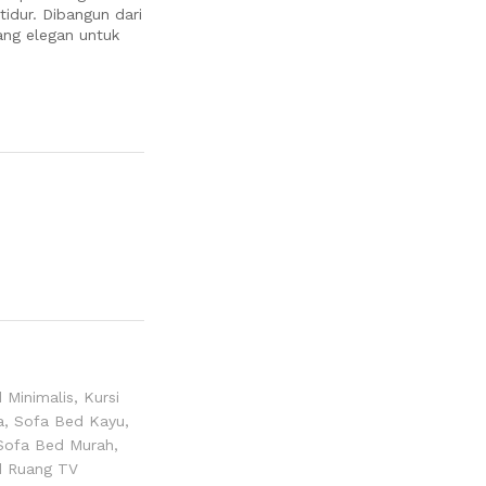
idur. Dibangun dari
yang elegan untuk
 Minimalis
,
Kursi
a
,
Sofa Bed Kayu
,
Sofa Bed Murah
,
d Ruang TV