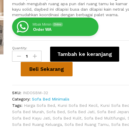
mudah mengubah ruang apa pun dari ruang tamu ke kamar t
kayu solid, daybed ini dilapisi busa dan dilapisi kain netral 
memudahkan koordinasi dengan berbagai palet warna.
Mbak Mimin
Online
Order WA
Quantity:
Kursi
Tambah ke keranjang
Bed
Minimalis
Burgan
Beli Sekarang
quantity
SKU:
INDOSBM-32
Category:
Sofa Bed Minimalis
Tags:
Harga Sofa Bed
,
Kursi Sofa Bed Kecil
,
Kursi Sofa Bed
Sofa Bed Murah
,
Sofa Bed
,
Sofa Bed Jati
,
Sofa Bed Jepar
Sofa Bed Kayu Jati
,
Sofa Bed Kulit
,
Sofa Bed Multifungsi
,
Sofa Bed Ruang Keluarga
,
Sofa Bed Ruang Tamu
,
Sofa Be