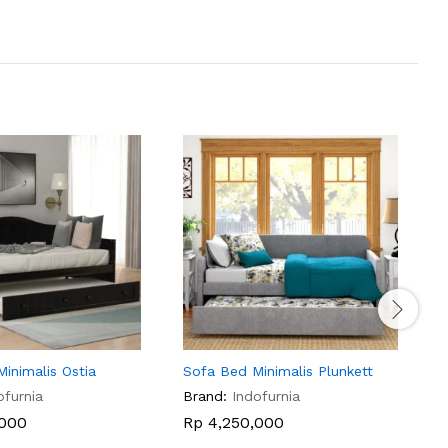
Minimalis Ostia
Sofa Bed Minimalis Plunkett
B
ofurnia
Brand:
Indofurnia
B
000
Rp
4,250,000