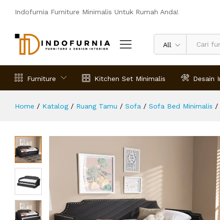
Kursi Bed Minimalis Burgan
Indofurnia Furniture Minimalis Untuk Rumah Anda!
Deskripsi
Spesifikasi
Ulasan (0)
All
Furniture
Kitchen Set Minimalis
Desain I
Home
/
Katalog
/
Ruang Tamu
/
Sofa
/
Sofa Bed Minimalis
/