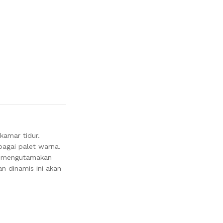
amar tidur.
bagai palet warna.
n mengutamakan
n dinamis ini akan