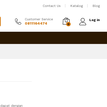
Rp
4,250,000
Tambah ke keranjang
Contact Us
Katalog
Blog
Customer Service
Log in
0811164474
0
 dapat dengan