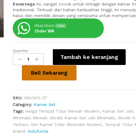
Escarcega
ini, sangat cocok untuk vintage dengan kamar ti
tradisional. Terbuat dari bahan berkualitas tinggi, ini menun
halus dan memiliki desain yang sempurna untuk mempercant
Mbak Mimin
Online
Order WA
Quantity:
Kamar
Tambah ke keranjang
Set
Pengantin
Minimalis
Beli Sekarang
Escarcega
quantity
SKU:
INDOKS-37
Category:
Kamar Set
Tags:
Harga Tempat Tidur Mewah Modern
,
Kamar Set Jati
,
Minimalis Mewah
,
Model Kamar Set Jati Minimalis
,
Model K
Terbaru
,
Set Kamar Tidur Minimalis Modern
,
Tempat Tidur 
Brand:
Indofurnia