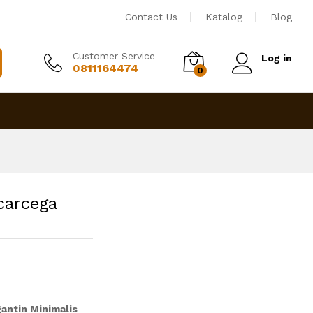
Rp
25,750,000
Tambah ke keranjang
Contact Us
Katalog
Blog
Customer Service
Log in
0811164474
0
carcega
antin Minimalis