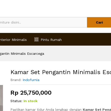
arcega
Cari
nterior Minimalis
Pintu Rumah
antin Minimalis Escarcega
Kamar Set Pengantin Minimalis Es
Brand:
Indofurnia
Rp
25,750,000
Status:
In stock
Pastikan kamar tidur Anda lengkap dengan
Kamar Set Peng