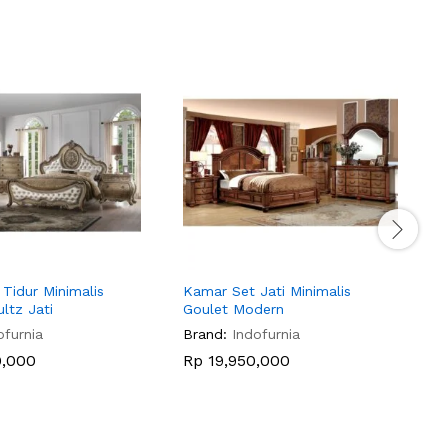
Tidur Minimalis
Kamar Set Jati Minimalis
K
ltz Jati
Goulet Modern
Z
ofurnia
Brand:
Indofurnia
B
,000
Rp
19,950,000