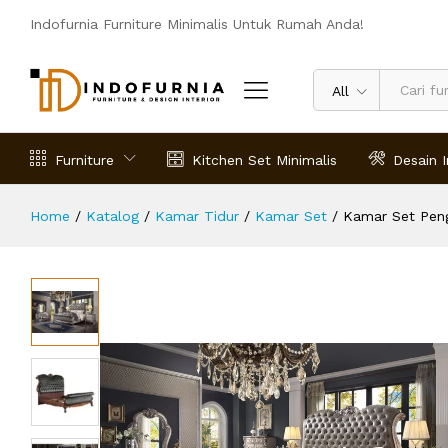
Kamar Set Pengantin Minimalis Esc
Indofurnia Furniture Minimalis Untuk Rumah Anda!
Deskripsi
Spesifikasi
Ulasan (0)
All
Furniture
Kitchen Set Minimalis
Desain I
Home
/
Katalog
/
Kamar Tidur
/
Kamar Set
/
Kamar Set Peng