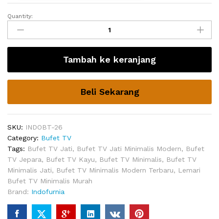
Quantity:
Bufet
TV
Kayu
Urena
Tambah ke keranjang
Minimalis
quantity
Beli Sekarang
SKU:
INDOBT-26
Category:
Bufet TV
Tags:
Bufet TV Jati
,
Bufet TV Jati Minimalis Modern
,
Bufet
TV Jepara
,
Bufet TV Kayu
,
Bufet TV Minimalis
,
Bufet TV
Minimalis Jati
,
Bufet TV Minimalis Modern Terbaru
,
Lemari
Bufet TV Minimalis Murah
Brand:
Indofurnia